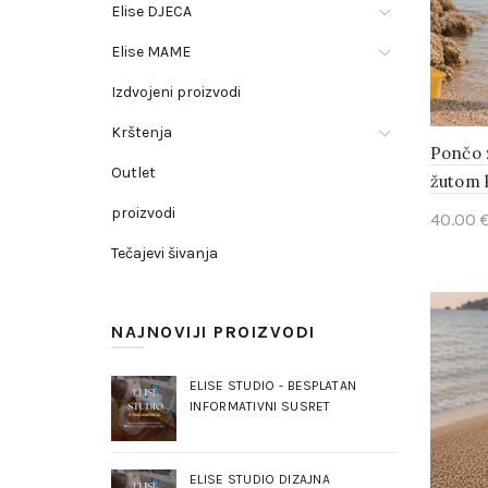
Elise DJECA
Elise MAME
Izdvojeni proizvodi
Krštenja
Pončo z
Outlet
žutom 
proizvodi
40.00
Tečajevi šivanja
Add 
NAJNOVIJI PROIZVODI
ELISE STUDIO - BESPLATAN
INFORMATIVNI SUSRET
ELISE STUDIO DIZAJNA