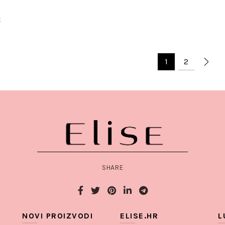
Add to cart
€
to cart
1
2
SHARE
NOVI PROIZVODI
ELISE.HR
L