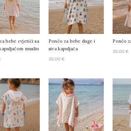
a bebe cvjetići sa
Pončo za bebe duge i
Pončo z
kapuljačom muslin
siva kapuljača
35.00
€
€
35.00
€
Add t
to cart
Add to cart