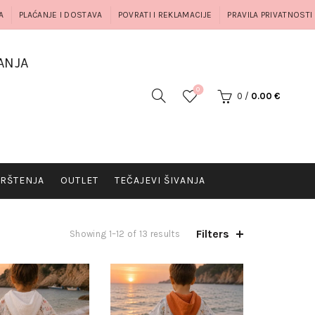
A
PLAĆANJE I DOSTAVA
POVRATI I REKLAMACIJE
PRAVILA PRIVATNOSTI
ANJA
0
0
/
0.00
€
RŠTENJA
OUTLET
TEČAJEVI ŠIVANJA
Filters
Showing 1–12 of 13 results