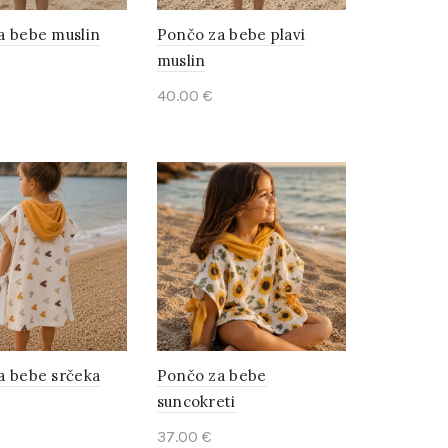
a bebe muslin
Pončo za bebe plavi
muslin
40.00
€
o cart
Add to cart
a bebe srčeka
Pončo za bebe
suncokreti
37.00
€
o cart