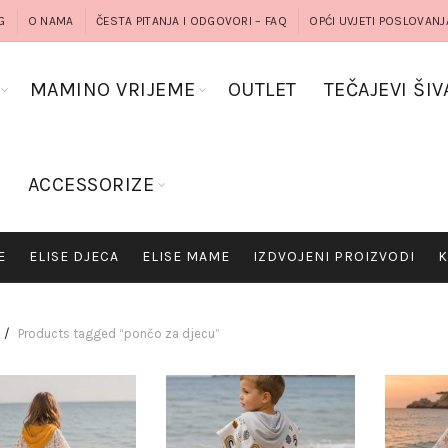
G
O NAMA
ČESTA PITANJA I ODGOVORI – FAQ
OPĆI UVJETI POSLOVANJ
MAMINO VRIJEME
OUTLET
TEČAJEVI ŠIV
G
ACCESSORIZE
E
ELISE DJECA
ELISE MAME
IZDVOJENI PROIZVODI
K
Products tagged “pončo za djecu”