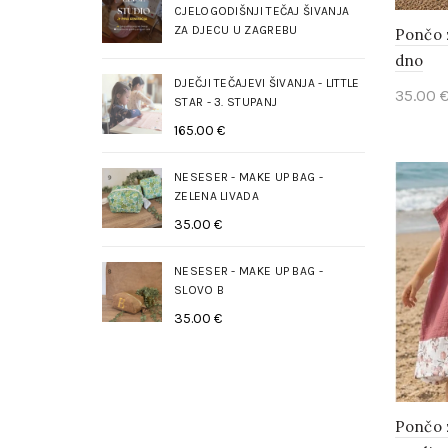
CJELOGODIŠNJI TEČAJ ŠIVANJA
ZA DJECU U ZAGREBU
Pončo 
dno
DJEČJI TEČAJEVI ŠIVANJA - LITTLE
35.00
STAR - 3. STUPANJ
Add 
165.00
€
NESESER - MAKE UP BAG -
ZELENA LIVADA
35.00
€
NESESER - MAKE UP BAG -
SLOVO B
35.00
€
Pončo 