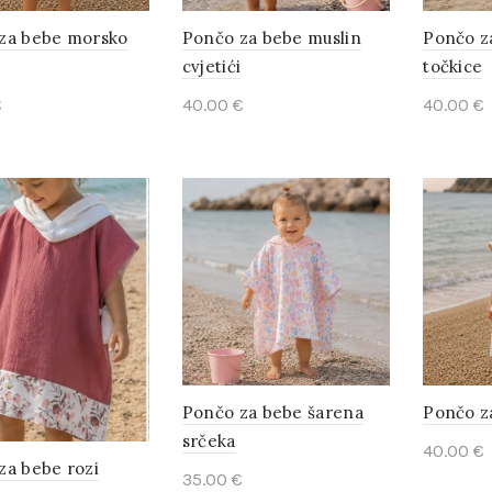
za bebe morsko
Pončo za bebe muslin
Pončo z
cvjetići
točkice
€
40.00
€
40.00
€
to cart
Add to cart
Add t
Pončo za bebe šarena
Pončo z
srčeka
40.00
€
za bebe rozi
35.00
€
Add t