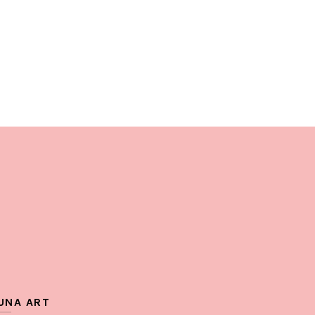
Add to cart
UNA ART