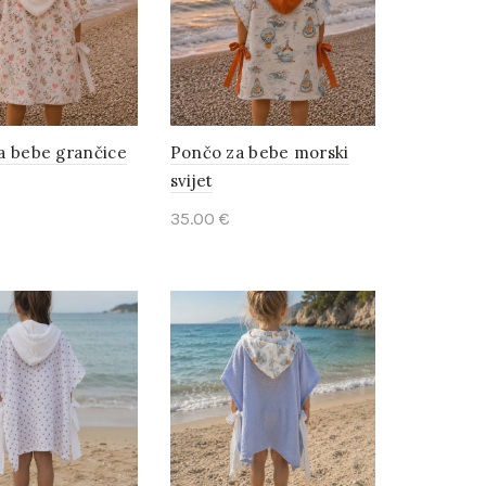
a bebe grančice
Pončo za bebe morski
svijet
35.00
€
o cart
Add to cart