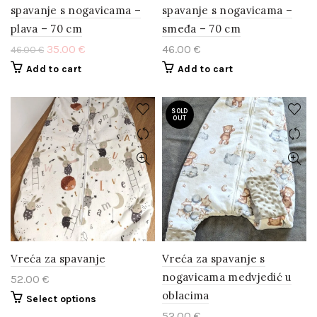
spavanje s nogavicama –
spavanje s nogavicama –
plava – 70 cm
smeđa – 70 cm
35.00
€
46.00
€
46.00
€
Add to cart
Add to cart
SOLD
OUT
Vreća za spavanje
Vreća za spavanje s
nogavicama medvjedić u
52.00
€
oblacima
Select options
52.00
€