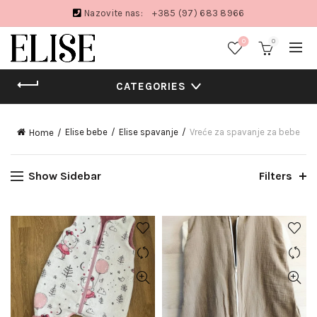
Nazovite nas:
+385 (97) 683 8966
0
0
CATEGORIES
Elise bebe
Elise spavanje
Vreće za spavanje za bebe
Home
Show Sidebar
Filters