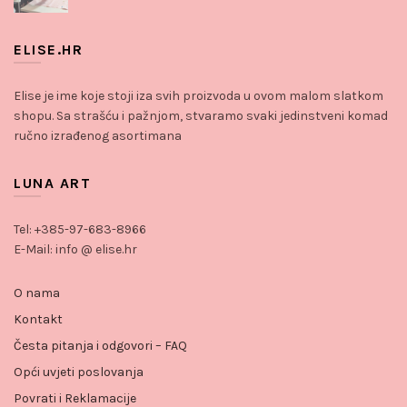
ELISE.HR
Elise je ime koje stoji iza svih proizvoda u ovom malom slatkom
shopu. Sa strašću i pažnjom, stvaramo svaki jedinstveni komad
ručno izrađenog asortimana
LUNA ART
Tel: +385-97-683-8966
E-Mail: info @ elise.hr
O nama
Kontakt
Česta pitanja i odgovori – FAQ
Opći uvjeti poslovanja
Povrati i Reklamacije