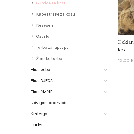
Gumice za kosu
Kape i trake za kosu
Neseseri
Ostalo
Heklan
Torbe za laptope
kosu
Ženske torbe
13.00
€
Elise bebe
Sele
Elise DJECA
Elise MAME
Izdvojeni proizvodi
Krštenja
Outlet