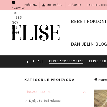
POČETNA
MOJ RAČUN
KOŠARICA
DANIJELIN BLO
Nazovite
nas:
+385
BEBE I POKLONI
(97)
683
8966
DANIJELIN BLO
ALL
ELISE ACCESSORIZE
ELISE BEB
KATEGORIJE PROIZVODA
Home
Elise ACCESSORIZE
Dječje torbe i ruksaci