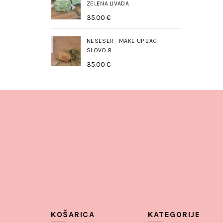
ZELENA LIVADA
35.00
€
NESESER - MAKE UP BAG -
SLOVO B
35.00
€
KOŠARICA
KATEGORIJE