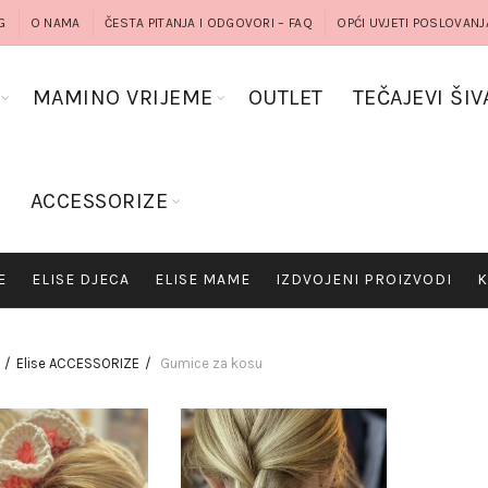
G
O NAMA
ČESTA PITANJA I ODGOVORI – FAQ
OPĆI UVJETI POSLOVANJ
MAMINO VRIJEME
OUTLET
TEČAJEVI ŠIV
G
ACCESSORIZE
E
ELISE DJECA
ELISE MAME
IZDVOJENI PROIZVODI
K
Elise ACCESSORIZE
Gumice za kosu