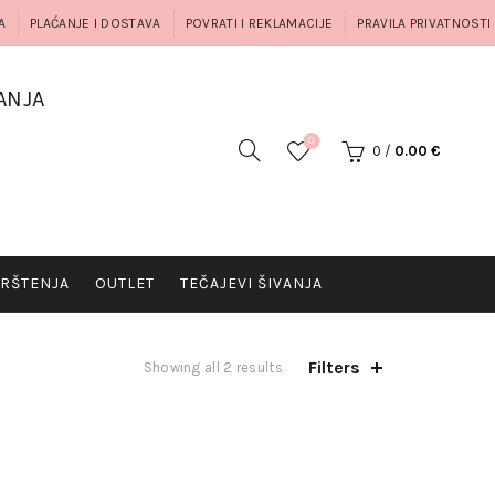
A
PLAĆANJE I DOSTAVA
POVRATI I REKLAMACIJE
PRAVILA PRIVATNOSTI
ANJA
0
0
/
0.00
€
RŠTENJA
OUTLET
TEČAJEVI ŠIVANJA
Filters
Showing all 2 results