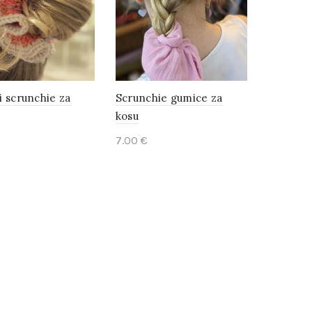
i scrunchie za
Scrunchie gumice za
kosu
7.00
€
ct options
Add to cart