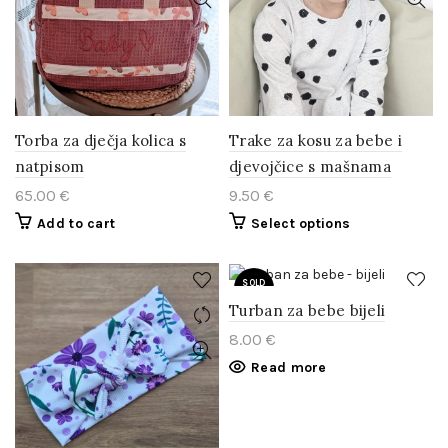
Torba za dječja kolica s
Trake za kosu za bebe i
natpisom
djevojčice s mašnama
65.00
€
9.50
€
Add to cart
Select options
SOLD
OUT
Turban za bebe bijeli
8.00
€
Read more