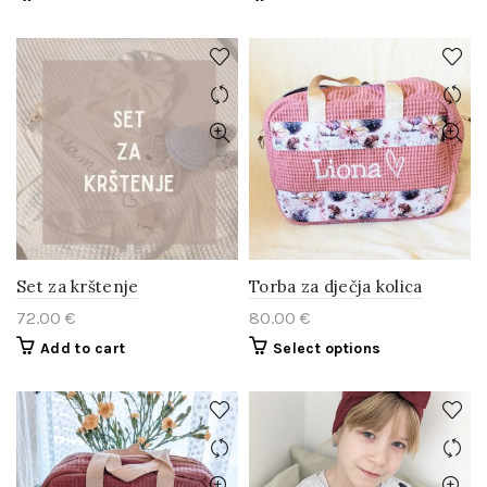
Set za krštenje
Torba za dječja kolica
72.00
€
80.00
€
Add to cart
Select options