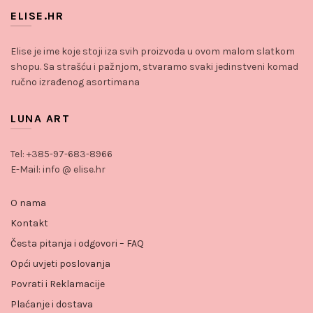
ELISE.HR
Elise je ime koje stoji iza svih proizvoda u ovom malom slatkom
shopu. Sa strašću i pažnjom, stvaramo svaki jedinstveni komad
ručno izrađenog asortimana
LUNA ART
Tel: +385-97-683-8966
E-Mail: info @ elise.hr
O nama
Kontakt
Česta pitanja i odgovori – FAQ
Opći uvjeti poslovanja
Povrati i Reklamacije
Plaćanje i dostava