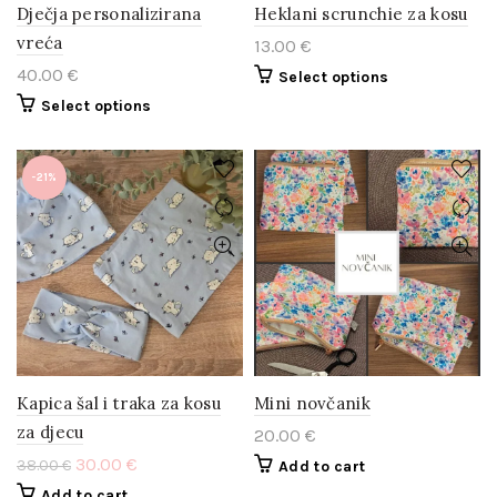
Dječja personalizirana
Heklani scrunchie za kosu
vreća
13.00
€
40.00
€
Select options
Select options
-21%
Kapica šal i traka za kosu
Mini novčanik
za djecu
20.00
€
30.00
€
38.00
€
Add to cart
Add to cart