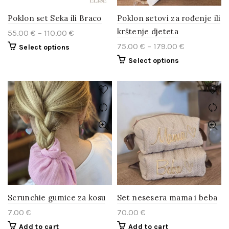
Poklon set Seka ili Braco
Poklon setovi za rođenje ili
krštenje djeteta
55.00
€
–
110.00
€
75.00
€
–
179.00
€
Select options
Select options
Scrunchie gumice za kosu
Set nesesera mama i beba
7.00
€
70.00
€
Add to cart
Add to cart