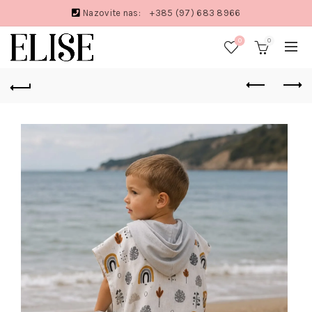
Nazovite nas:
+385 (97) 683 8966
0
0