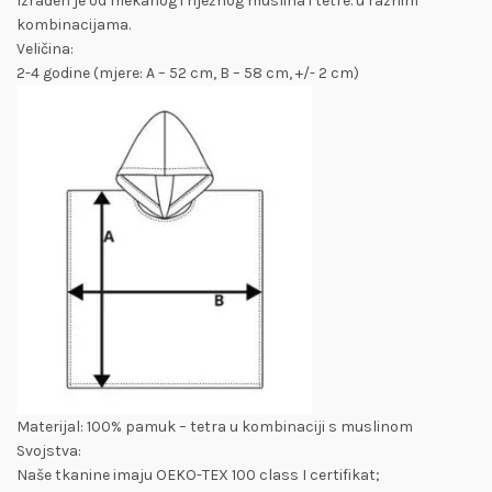
Izrađen je od mekanog i nježnog muslina i tetre. u raznim
kombinacijama.
Veličina:
2-4 godine (mjere: A – 52 cm, B – 58 cm, +/- 2 cm)
Materijal: 100% pamuk – tetra u kombinaciji s muslinom
Svojstva:
Naše tkanine imaju OEKO-TEX 100 class I certifikat;