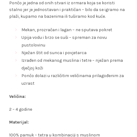
Pončo je jedna od onih stvari iz ormara koja se koristi
stalno jer je jednostavan i praktičan – bilo da se igramo na
plaži, kupamo na bazenima ili tuširamo kod kuće.
Mekan, prozračan i lagan – ne sputava pokret
Upija vodu i brzo se suši – spreman za novu
pustolovinu
Nježan štit od sunca i povjetarca
Izrađen od mekanog muslina i tetre – nježan prema
dječjoj koži
Pončo dolazi u različitim veličinama prilagođenim za
uzrast
Veličina:
2 – 4 godine
Materijal:
100% pamuk – tetra u kombinaciji s muslinom