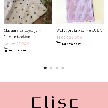
Marama za dojenje –
Wafel prekrivač – AKCIJA
šarene točkice
28.00
€
33.00
€
25.00
€
30.00
€
Add to cart
Add to cart