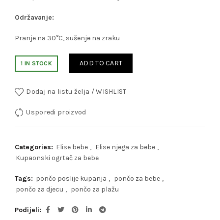
Održavanje:
Pranje na 30°C, sušenje na zraku
ADD TO CART
1 IN STOCK
Dodaj na listu želja / WISHLIST
Usporedi proizvod
Categories:
Elise bebe
,
Elise njega za bebe
,
Kupaonski ogrtač za bebe
Tags:
pončo poslije kupanja
,
pončo za bebe
,
pončo za djecu
,
pončo za plažu
Podijeli