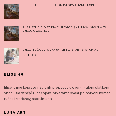
ELISE STUDIO - BESPLATAN INFORMATIVNI SUSRET
ELISE STUDIO DIZAJNA CJELOGODIŠNJI TEČAJ ŠIVANJA ZA
DJECU U ZAGREBU
DJEČJI TEČAJEVI ŠIVANJA - LITTLE STAR - 3. STUPANJ
165.00
€
ELISE.HR
Elise je ime koje stoji iza svih proizvoda u ovom malom slatkom
shopu. Sa strašću i pažnjom, stvaramo svaki jedinstveni komad
ručno izrađenog asortimana
LUNA ART