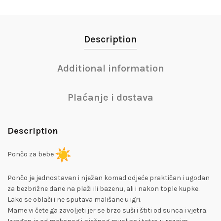
Description
Additional information
Plaćanje i dostava
Description
Pončo za bebe
Pončo je jednostavan i nježan komad odjeće praktičan i ugodan
za bezbrižne dane na plaži ili bazenu, ali i nakon tople kupke.
Lako se oblači i ne sputava mališane u igri.
Mame vi čete ga zavoljeti jer se brzo suši i štiti od sunca i vjetra.