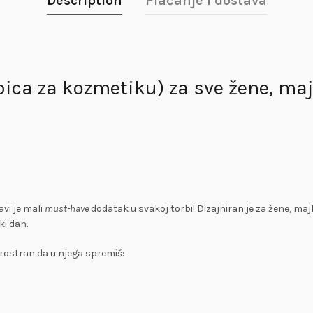
Description
Plaćanje i dostava
ica za kozmetiku) za sve žene, maj
vi je mali
must-have
dodatak u svakoj torbi! Dizajniran je za žene, majk
ki dan.
prostran da u njega spremiš: