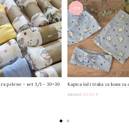
-21%
tra pelene – set 3/1 – 30×30
Kapica šal i traka za kosu za 
30.00
€
38.00
€
Add to cart
to cart