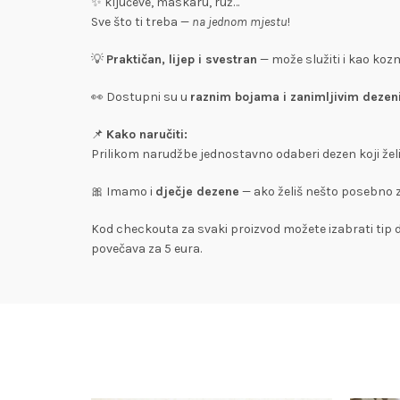
✨ ključeve, maskaru, ruž…
Sve što ti treba —
na jednom mjestu
!
💡
Praktičan, lijep i svestran
— može služiti i kao kozm
👀 Dostupni su u
raznim bojama i zanimljivim deze
📌
Kako naručiti:
Prilikom narudžbe jednostavno odaberi dezen koji želiš 
🎀 Imamo i
dječje dezene
— ako želiš nešto posebno z
Kod checkouta za svaki proizvod možete izabrati tip do
povečava za 5 eura.