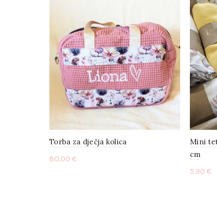
Torba za dječja kolica
Mini te
cm
80.00
€
5.90
€
Select options
Add 