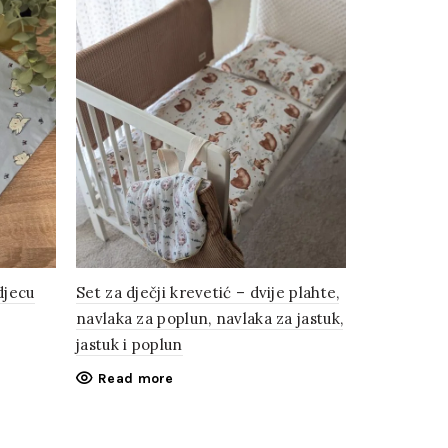
djecu
Set za dječji krevetić – dvije plahte,
Scrunchie 
navlaka za poplun, navlaka za jastuk,
7.00
€
jastuk i poplun
Add to c
Read more