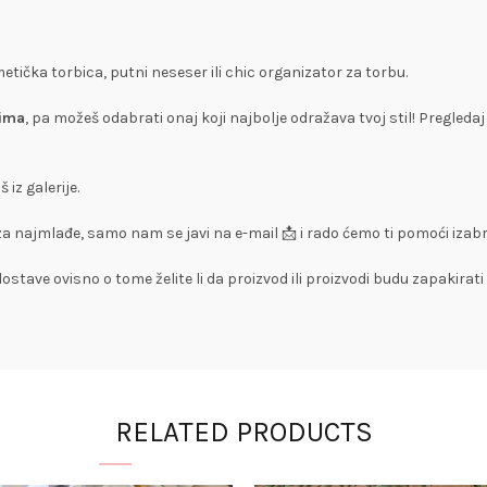
etička torbica, putni neseser ili chic organizator za torbu.
nima
, pa možeš odabrati onaj koji najbolje odražava tvoj stil! Pregledaj ga
iz galerije.
a najmlađe, samo nam se javi na e-mail 📩 i rado ćemo ti pomoći izabr
stave ovisno o tome želite li da proizvod ili proizvodi budu zapakirati
RELATED PRODUCTS