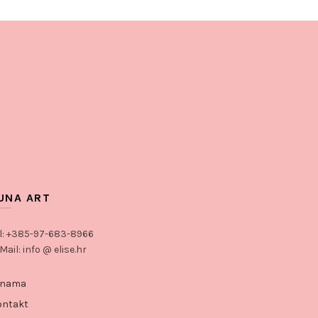
UNA ART
l: +385-97-683-8966
Mail: info @ elise.hr
 nama
ontakt