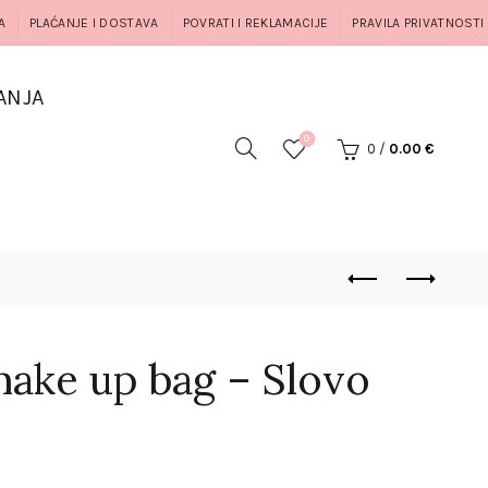
A
PLAĆANJE I DOSTAVA
POVRATI I REKLAMACIJE
PRAVILA PRIVATNOSTI
ANJA
0
0
/
0.00
€
ake up bag – Slovo