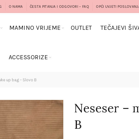
G
O NAMA
ČESTA PITANJA I ODGOVORI – FAQ
OPĆI UVJETI POSLOVANJ
MAMINO VRIJEME
OUTLET
TEČAJEVI ŠIV
G
ACCESSORIZE
ke up bag – Slovo B
Neseser – m
B