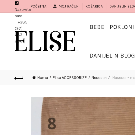
POČETNA
MOJ RAČUN
KOŠARICA
DANIJELIN BLO
Nazovite
nas:
+385
BEBE I POKLONI
(97)
683
8966
DANIJELIN BLO
Home
Elise ACCESSORIZE
Neseseri
Neseser – ma