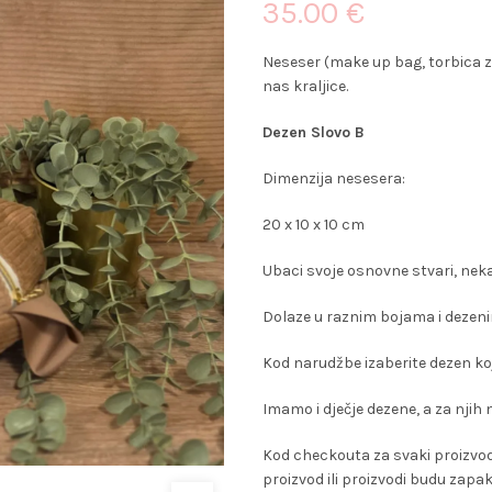
35.00
€
Neseser (make up bag, torbica z
nas kraljice.
Dezen Slovo B
Dimenzija nesesera:
20 x 10 x 10 cm
Ubaci svoje osnovne stvari, nek
Dolaze u raznim bojama i dezenima
Kod narudžbe izaberite dezen koji 
Imamo i dječje dezene, a za njih
Kod checkouta za svaki proizvod 
proizvod ili proizvodi budu zapak