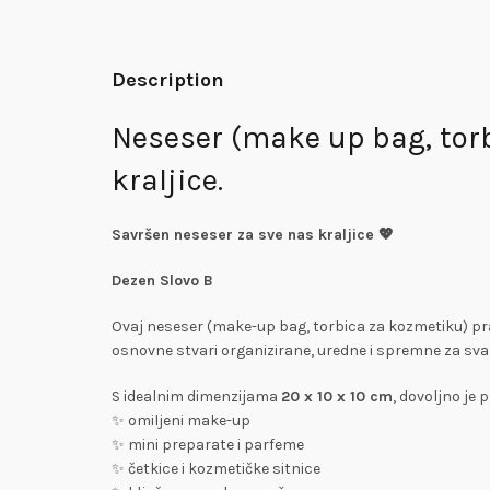
Description
Neseser (make up bag, torb
kraljice.
Savršen neseser za sve nas kraljice 💖
Dezen Slovo B
Ovaj neseser (make-up bag, torbica za kozmetiku) pra
osnovne stvari organizirane, uredne i spremne za sva
S idealnim dimenzijama
20 x 10 x 10 cm
, dovoljno je 
✨ omiljeni make-up
✨ mini preparate i parfeme
✨ četkice i kozmetičke sitnice