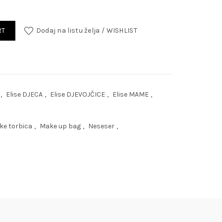
RT
Dodaj na listu želja / WISHLIST
,
Elise DJECA
,
Elise DJEVOJČICE
,
Elise MAME
,
ke torbica
,
Make up bag
,
Neseser
,