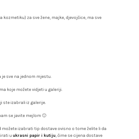
a kozmetiku) za sve žene, majke, djevojčice, ma sve
a je sve na jednom mjestu.
 koje možete vidjeti u galeriji.
ste izabrali iz galerije.
 nam se javite mejlom 🙂
možete izabrati tip dostave ovisno o tome želite li da
irati u
ukrasni papir i kutiju
, čime se cijena dostave