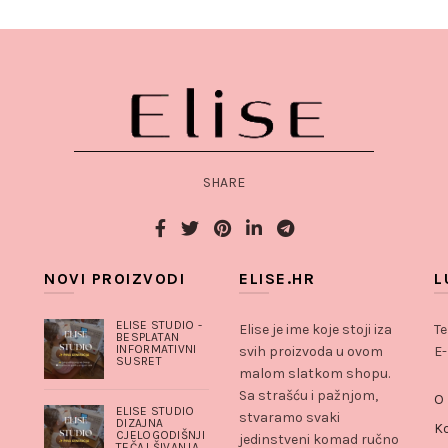
SHARE
NOVI PROIZVODI
ELISE.HR
L
ELISE STUDIO -
Elise je ime koje stoji iza
Te
BESPLATAN
INFORMATIVNI
svih proizvoda u ovom
E-
SUSRET
malom slatkom shopu.
Sa strašću i pažnjom,
O
ELISE STUDIO
stvaramo svaki
DIZAJNA
K
CJELOGODIŠNJI
jedinstveni komad ručno
TEČAJ ŠIVANJA