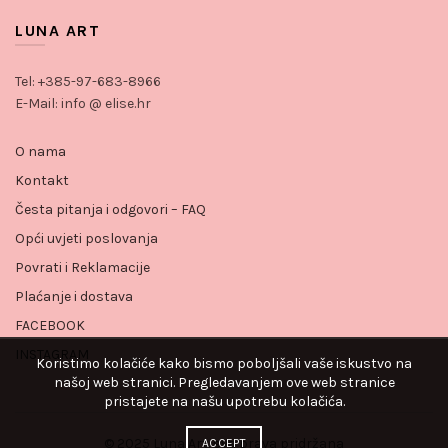
LUNA ART
Tel: +385-97-683-8966
E-Mail: info @ elise.hr
O nama
Kontakt
Česta pitanja i odgovori – FAQ
Opći uvjeti poslovanja
Povrati i Reklamacije
Plaćanje i dostava
FACEBOOK
INSTAGRAM
Koristimo kolačiće kako bismo poboljšali vaše iskustvo na
našoj web stranici. Pregledavanjem ove web stranice
pristajete na našu upotrebu kolačića.
© 2025 Luna Art. sva prava pridržana
ACCEPT