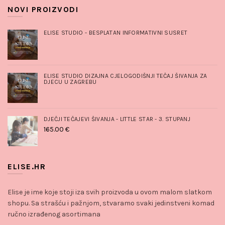
NOVI PROIZVODI
ELISE STUDIO - BESPLATAN INFORMATIVNI SUSRET
ELISE STUDIO DIZAJNA CJELOGODIŠNJI TEČAJ ŠIVANJA ZA
DJECU U ZAGREBU
DJEČJI TEČAJEVI ŠIVANJA - LITTLE STAR - 3. STUPANJ
165.00
€
ELISE.HR
Elise je ime koje stoji iza svih proizvoda u ovom malom slatkom
shopu. Sa strašću i pažnjom, stvaramo svaki jedinstveni komad
ručno izrađenog asortimana