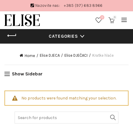
Nazovite nas:
+385 (97) 683 8966
0
0
CATEGORIES
Elise DJECA
Elise DJEČACI
Kratke hlače
Home
Show Sidebar
No products were found matching your selection.
Search
for: