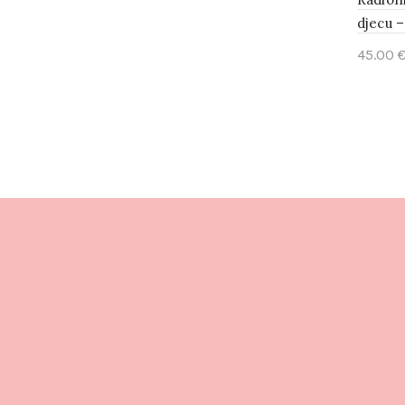
djecu 
45.00
Add 