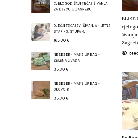
CJELOGODIŠNJI TEČAJ ŠIVANJA
ZA DJECU U ZAGREBU
ELISE
DJEČJI TEČAJEVI ŠIVANJA - LITTLE
cjelogo
STAR - 3. STUPANJ
šivanja
165.00
€
Zagreb
Rea
NESESER - MAKE UP BAG -
ZELENA LIVADA
35.00
€
NESESER - MAKE UP BAG -
SLOVO B
35.00
€
Radioni