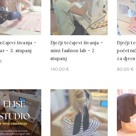
tečajevi šivanja –
Dječji tečajevi šivanja –
Dječji te
tar – 3. stupanj
mini fashion lab – 2.
početnič
stupanj
za djecu 
€
140.00
€
90.00
€
to cart
Add to cart
Add t