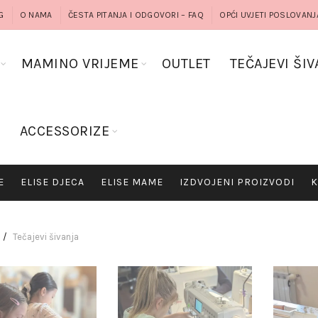
G
O NAMA
ČESTA PITANJA I ODGOVORI – FAQ
OPĆI UVJETI POSLOVANJ
MAMINO VRIJEME
OUTLET
TEČAJEVI ŠIV
G
ACCESSORIZE
E
ELISE DJECA
ELISE MAME
IZDVOJENI PROIZVODI
K
Tečajevi šivanja