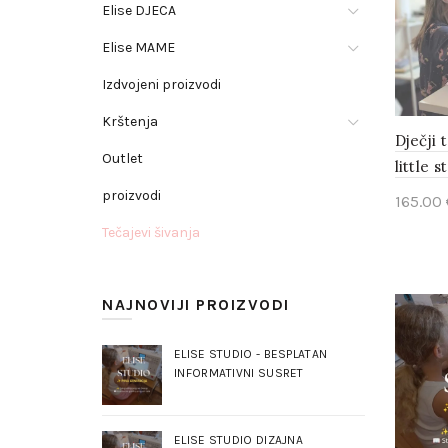
Elise DJECA
Elise MAME
Izdvojeni proizvodi
Krštenja
Dječji 
Outlet
little s
proizvodi
165.00
Tečajevi šivanja
Add 
NAJNOVIJI PROIZVODI
ELISE STUDIO - BESPLATAN
INFORMATIVNI SUSRET
ELISE STUDIO DIZAJNA