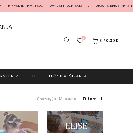
A
PLAĆANJE I DOSTAVA
POVRATI I REKLAMACIJE
PRAVILA PRIVATNOSTI
ANJA
0
0
/
0.00
€
RŠTENJA
OUTLET
TEČAJEVI ŠIVANJA
Filters
Showing all 12 results