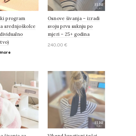
ki program
Osnove šivanja – izradi
za srednjoškolce
svoju prvu suknju po
ndividualno
mjeri – 25+ godina
tvo)
240.00
€
 more
Add to cart
a šivanja za
Vikend kreativni tečaj