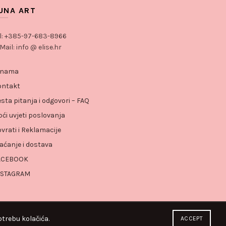
UNA ART
l: +385-97-683-8966
Mail: info @ elise.hr
 nama
ontakt
sta pitanja i odgovori – FAQ
ći uvjeti poslovanja
vrati i Reklamacije
aćanje i dostava
ACEBOOK
NSTAGRAM
trebu kolačića.
ACCEPT