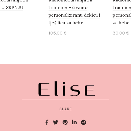
– U SRPNJU
trudnice – šivamo
trudnice
personaliziranu dekicu i
personal
€
tješilicu za bebe
za bebe
to cart
105.00
€
80.00
€
Add to cart
Add t
SHARE