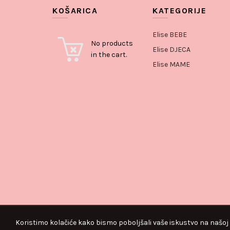
KOŠARICA
KATEGORIJE
Elise BEBE
No products
Elise DJECA
in the cart.
Elise MAME
Koristimo kolačiće kako bismo poboljšali vaše iskustvo na našoj