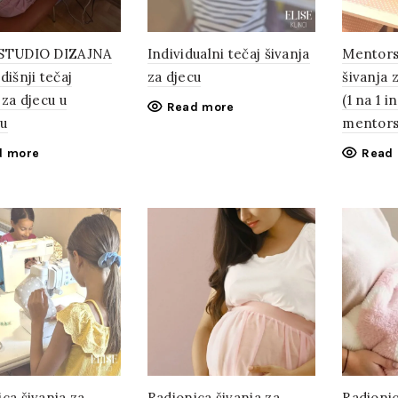
 STUDIO DIZAJNA
Individualni tečaj šivanja
Mentors
dišnji tečaj
za djecu
šivanja 
 za djecu u
(1 na 1 i
Read more
u
mentors
d more
Read
ca šivanja za
Radionica šivanja za
Radionic