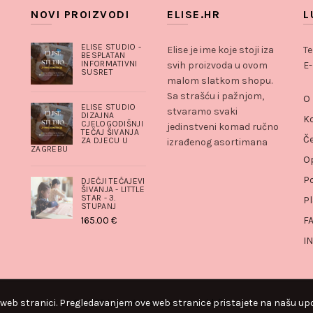
NOVI PROIZVODI
ELISE.HR
L
ELISE STUDIO -
Elise je ime koje stoji iza
Te
BESPLATAN
INFORMATIVNI
svih proizvoda u ovom
E-
SUSRET
malom slatkom shopu.
Sa strašću i pažnjom,
O
ELISE STUDIO
stvaramo svaki
DIZAJNA
K
CJELOGODIŠNJI
jedinstveni komad ručno
TEČAJ ŠIVANJA
Če
ZA DJECU U
izrađenog asortimana
ZAGREBU
Op
Po
DJEČJI TEČAJEVI
ŠIVANJA - LITTLE
STAR - 3.
Pl
STUPANJ
165.00
€
F
I
 web stranici. Pregledavanjem ove web stranice pristajete na našu upo
© 2025 Luna Art. sva prava pridržana