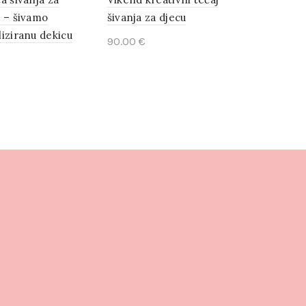
 – šivamo
šivanja za djecu
iziranu dekicu
90.00
€
Add to cart
o cart