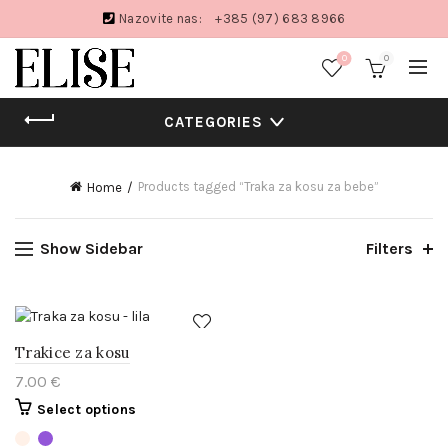
Nazovite nas:
+385 (97) 683 8966
0
0
CATEGORIES
Products tagged “Traka za kosu za bebe”
Home
Show Sidebar
Filters
Trakice za kosu
7.00
€
Select options