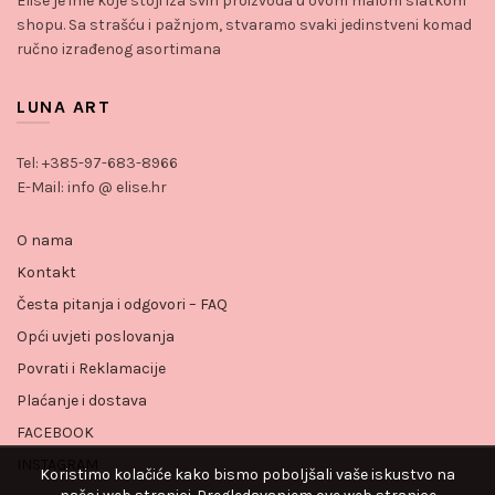
Elise je ime koje stoji iza svih proizvoda u ovom malom slatkom
shopu. Sa strašću i pažnjom, stvaramo svaki jedinstveni komad
ručno izrađenog asortimana
LUNA ART
Tel: +385-97-683-8966
E-Mail: info @ elise.hr
O nama
Kontakt
Česta pitanja i odgovori – FAQ
Opći uvjeti poslovanja
Povrati i Reklamacije
Plaćanje i dostava
FACEBOOK
INSTAGRAM
Koristimo kolačiće kako bismo poboljšali vaše iskustvo na