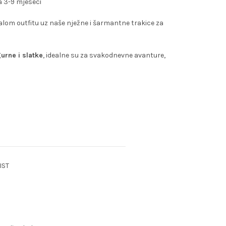
a 3-9 mjeseci
om outfitu uz naše nježne i šarmantne trakice za
urne i slatke
, idealne su za svakodnevne avanture,
IST