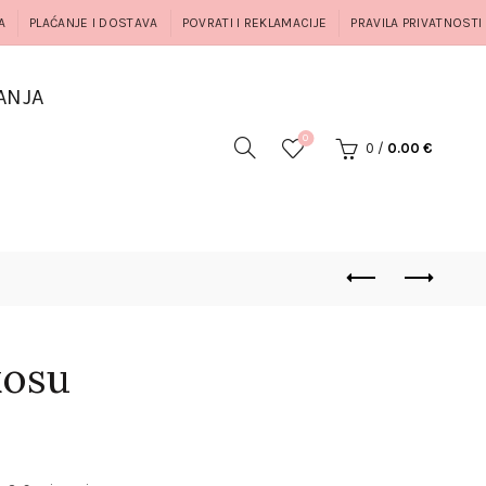
A
PLAĆANJE I DOSTAVA
POVRATI I REKLAMACIJE
PRAVILA PRIVATNOSTI
ANJA
0
0
/
0.00
€
kosu