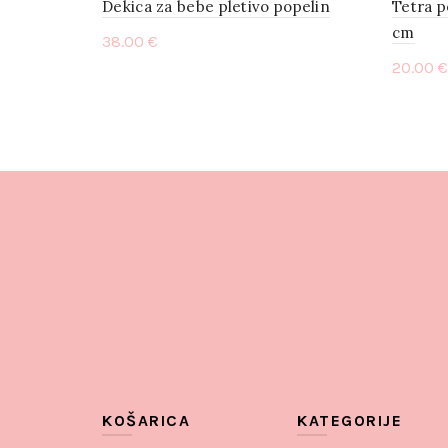
Dekica za bebe pletivo popelin
Tetra p
cm
38.00
€
20.00
€
Add to cart
Add 
KOŠARICA
KATEGORIJE