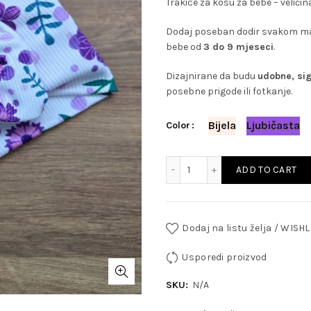
Trakice za kosu za bebe – veličin
Dodaj poseban dodir svakom mal
bebe od
3 do 9 mjeseci
.
Dizajnirane da budu
udobne, sig
posebne prigode ili fotkanje.
Bijela
Ljubičasta
Color
Trakice za kosu quantity
ADD TO CART
Dodaj na listu želja / WISHL
Usporedi proizvod
SKU:
N/A