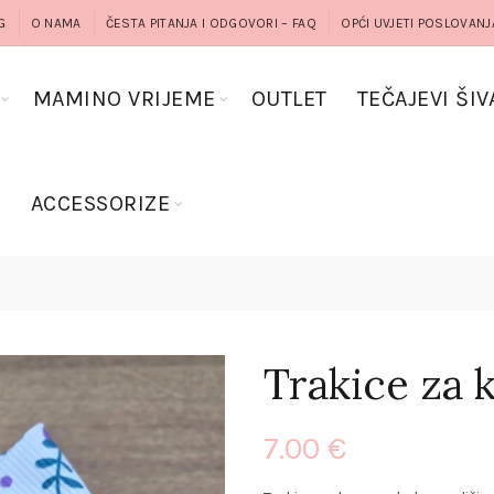
G
O NAMA
ČESTA PITANJA I ODGOVORI – FAQ
OPĆI UVJETI POSLOVANJ
MAMINO VRIJEME
OUTLET
TEČAJEVI ŠIV
G
ACCESSORIZE
Trakice za 
7.00
€