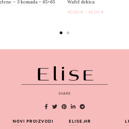
elene – 3 komada – 65×65
Wafel dekica
40.00
€
–
45.00
€
Select options
to cart
SHARE
NOVI PROIZVODI
ELISE.HR
L