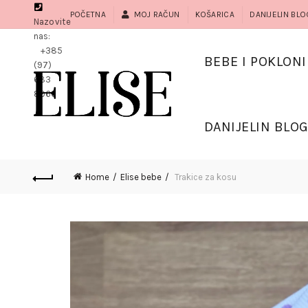
POČETNA
MOJ RAČUN
KOŠARICA
DANIJELIN BLO
Nazovite
nas:
+385
BEBE I POKLONI
(97)
683
8966
DANIJELIN BLO
Home
Elise bebe
Trakice za kosu