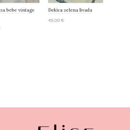
 za bebe vintage
Dekica zelena livada
45.00
€
€
Add to cart
d more