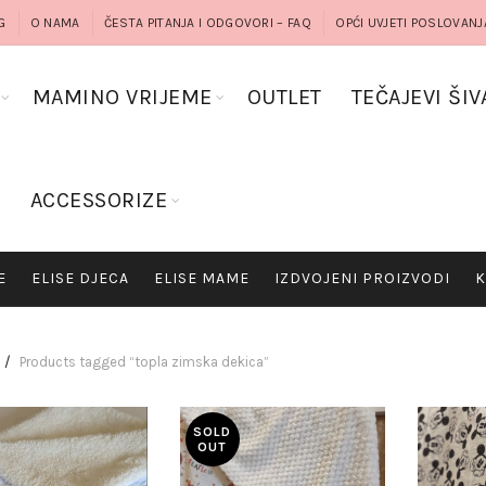
G
O NAMA
ČESTA PITANJA I ODGOVORI – FAQ
OPĆI UVJETI POSLOVANJ
MAMINO VRIJEME
OUTLET
TEČAJEVI ŠIV
G
ACCESSORIZE
E
ELISE DJECA
ELISE MAME
IZDVOJENI PROIZVODI
K
Products tagged “topla zimska dekica”
SOLD
OUT