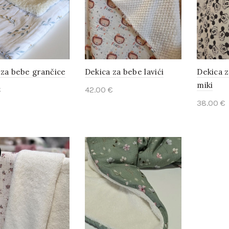
 za bebe grančice
Dekica za bebe lavići
Dekica 
miki
€
42.00
€
38.00
€
to cart
Read more
Add t