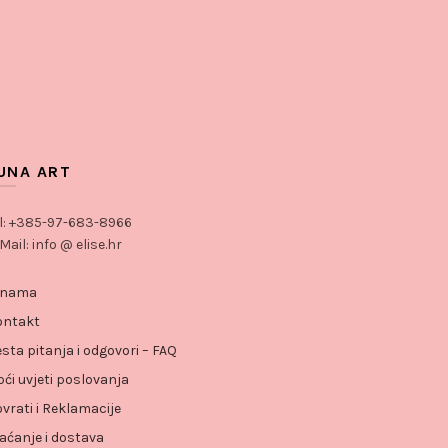
UNA ART
l: +385-97-683-8966
Mail: info @ elise.hr
 nama
ontakt
sta pitanja i odgovori – FAQ
ći uvjeti poslovanja
vrati i Reklamacije
aćanje i dostava