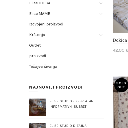
Elise DJECA
Elise MAME
Izdvojeni proizvodi
Krštenja
Dekica
Outlet
42.00
proizvodi
Add 
Tečajevi šivanja
SOLD
NAJNOVIJI PROIZVODI
OUT
ELISE STUDIO - BESPLATAN
INFORMATIVNI SUSRET
ELISE STUDIO DIZAJNA