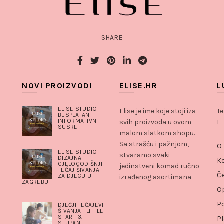
SHARE
NOVI PROIZVODI
ELISE.HR
L
ELISE STUDIO -
Elise je ime koje stoji iza
Te
BESPLATAN
INFORMATIVNI
svih proizvoda u ovom
E-
SUSRET
malom slatkom shopu.
Sa strašću i pažnjom,
O
ELISE STUDIO
stvaramo svaki
DIZAJNA
K
CJELOGODIŠNJI
jedinstveni komad ručno
TEČAJ ŠIVANJA
Če
ZA DJECU U
izrađenog asortimana
ZAGREBU
Op
Po
DJEČJI TEČAJEVI
ŠIVANJA - LITTLE
STAR - 3.
Pl
STUPANJ