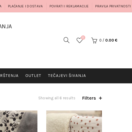
A
PLAĆANJE I DOSTAVA
POVRATI I REKLAMACIJE
PRAVILA PRIVATNOSTI
ANJA
0
0
/
0.00
€
RŠTENJA
OUTLET
TEČAJEVI ŠIVANJA
Filters
Showing all 6 results