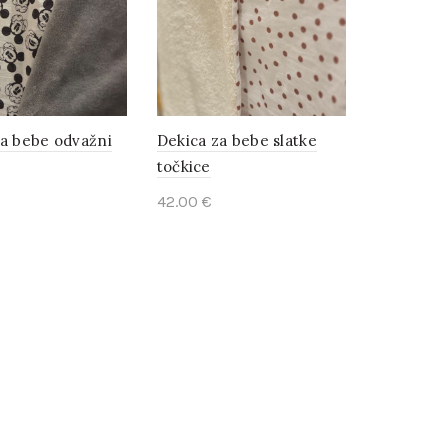
za bebe odvažni
Dekica za bebe slatke
točkice
42.00
€
o cart
Add to cart