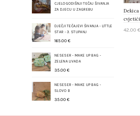
CJELOGODIŠNJI TEČAJ ŠIVANJA
ZA DJECU U ZAGREBU
Dekica
cvjetići
DJEČJI TEČAJEVI ŠIVANJA - LITTLE
42.00
STAR - 3. STUPANJ
Rea
165.00
€
NESESER - MAKE UP BAG -
ZELENA LIVADA
35.00
€
NESESER - MAKE UP BAG -
SLOVO B
35.00
€