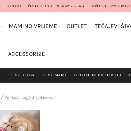
G
O NAMA
ČESTA PITANJA I ODGOVORI – FAQ
OPĆI UVJETI POSLOVANJ
MAMINO VRIJEME
OUTLET
TEČAJEVI ŠIV
G
ACCESSORIZE
E
ELISE DJECA
ELISE MAME
IZDVOJENI PROIZVODI
K
Products tagged “poklon set”