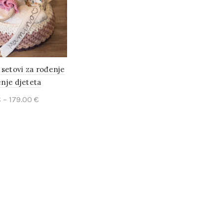
 setovi za rođenje
tenje djeteta
€
–
179.00
€
ct options