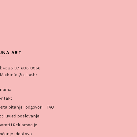
UNA ART
l: +385-97-683-8966
Mail: info @ elise.hr
 nama
ontakt
sta pitanja i odgovori – FAQ
ći uvjeti poslovanja
vrati i Reklamacije
aćanje i dostava