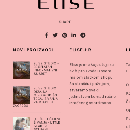
SHARE
NOVI PROIZVODI
ELISE.HR
L
ELISE STUDIO -
Elise je ime koje stoji iza
Te
BESPLATAN
INFORMATIVNI
svih proizvoda u ovom
E-
SUSRET
malom slatkom shopu.
Sa strašću i pažnjom,
O
ELISE STUDIO
stvaramo svaki
DIZAJNA
K
CJELOGODIŠNJI
jedinstveni komad ručno
TEČAJ ŠIVANJA
Če
ZA DJECU U
izrađenog asortimana
ZAGREBU
Op
Po
DJEČJI TEČAJEVI
ŠIVANJA - LITTLE
STAR - 3.
Pl
STUPANJ