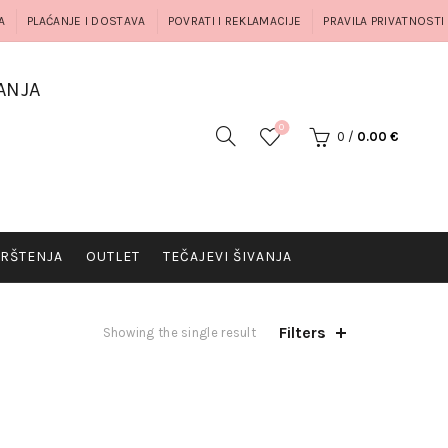
A
PLAĆANJE I DOSTAVA
POVRATI I REKLAMACIJE
PRAVILA PRIVATNOSTI
ANJA
0
0
/
0.00
€
RŠTENJA
OUTLET
TEČAJEVI ŠIVANJA
Filters
Showing the single result