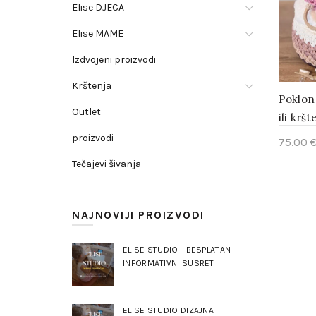
Elise DJECA
Elise MAME
Izdvojeni proizvodi
Krštenja
Poklon
Outlet
ili krš
proizvodi
75.00
Tečajevi šivanja
Sele
NAJNOVIJI PROIZVODI
ELISE STUDIO - BESPLATAN
INFORMATIVNI SUSRET
ELISE STUDIO DIZAJNA