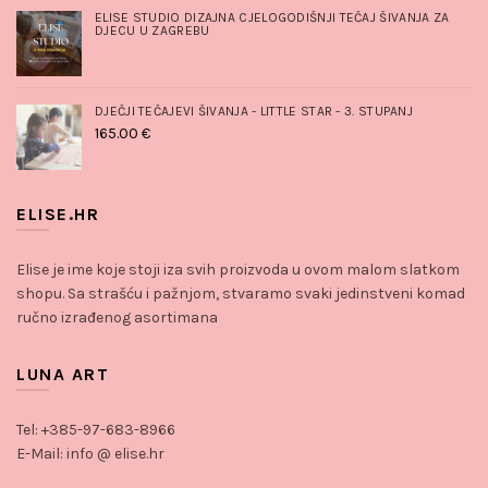
ELISE STUDIO DIZAJNA CJELOGODIŠNJI TEČAJ ŠIVANJA ZA
DJECU U ZAGREBU
DJEČJI TEČAJEVI ŠIVANJA - LITTLE STAR - 3. STUPANJ
165.00
€
ELISE.HR
Elise je ime koje stoji iza svih proizvoda u ovom malom slatkom
shopu. Sa strašću i pažnjom, stvaramo svaki jedinstveni komad
ručno izrađenog asortimana
LUNA ART
Tel: +385-97-683-8966
E-Mail: info @ elise.hr