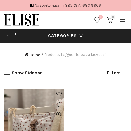
Nazovite nas:
+385 (97) 683 8966
0
0
CATEGORIES
Products tagged “torba za krevetić”
Home
Show Sidebar
Filters