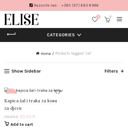
Nazovite nas:
+385 (97) 683 8966
0
0
CATEGORIES
Products tagged “šal”
Home
Show Sidebar
Filters
-21%
Kapica šal i traka za kosu
za djecu
30.00
€
38.00
€
Add to cart