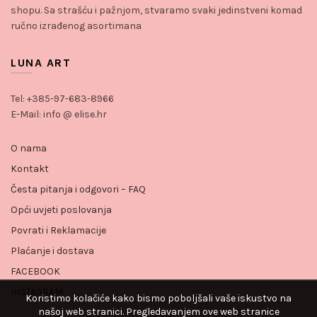
shopu. Sa strašću i pažnjom, stvaramo svaki jedinstveni komad
ručno izrađenog asortimana
LUNA ART
Tel: +385-97-683-8966
E-Mail: info @ elise.hr
O nama
Kontakt
Česta pitanja i odgovori – FAQ
Opći uvjeti poslovanja
Povrati i Reklamacije
Plaćanje i dostava
FACEBOOK
INSTAGRAM
Koristimo kolačiće kako bismo poboljšali vaše iskustvo na
našoj web stranici. Pregledavanjem ove web stranice