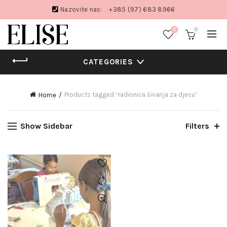
Nazovite nas:
+385 (97) 683 8966
0
0
CATEGORIES
Products tagged “radionica šivanja za djecu”
Home
Show Sidebar
Filters