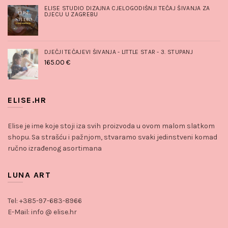
ELISE STUDIO DIZAJNA CJELOGODIŠNJI TEČAJ ŠIVANJA ZA
DJECU U ZAGREBU
DJEČJI TEČAJEVI ŠIVANJA - LITTLE STAR - 3. STUPANJ
165.00
€
ELISE.HR
Elise je ime koje stoji iza svih proizvoda u ovom malom slatkom
shopu. Sa strašću i pažnjom, stvaramo svaki jedinstveni komad
ručno izrađenog asortimana
LUNA ART
Tel: +385-97-683-8966
E-Mail: info @ elise.hr