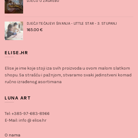
DJECU U ZAGREBU
DJEČJI TEČAJEVI ŠIVANJA - LITTLE STAR - 3. STUPANJ
165.00
€
ELISE.HR
Elise je ime koje stoji iza svih proizvoda u ovom malom slatkom
shopu. Sa strašću i pažnjom, stvaramo svaki jedinstveni komad
ručno izrađenog asortimana
LUNA ART
Tel: +385-97-683-8966
E-Mail: info @ elise.hr
O nama