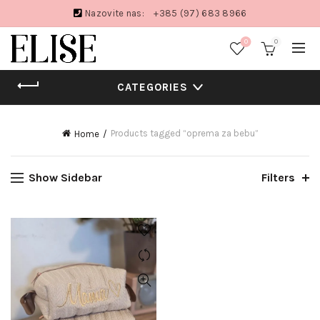
Nazovite nas:
+385 (97) 683 8966
0
0
CATEGORIES
Products tagged “oprema za bebu”
Home
Show Sidebar
Filters