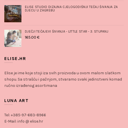
ELISE STUDIO DIZAJNA CJELOGODIŠNJI TEČAJ ŠIVANJA ZA
DJECU U ZAGREBU
DJEČJI TEČAJEVI ŠIVANJA - LITTLE STAR - 3. STUPANJ
165.00
€
ELISE.HR
Elise je ime koje stoji iza svih proizvoda u ovom malom slatkom
shopu. Sa strašću i pažnjom, stvaramo svaki jedinstveni komad
ručno izrađenog asortimana
LUNA ART
Tel: +385-97-683-8966
E-Mail: info @ elise.hr