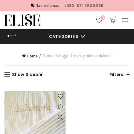
Nazovite nas:
+385 (97) 683 8966
0
0
CATEGORIES
Products tagged “minky pletivo dekica”
Home
Show Sidebar
Filters