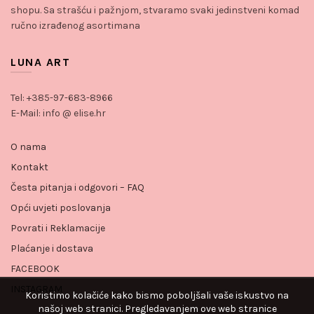
shopu. Sa strašću i pažnjom, stvaramo svaki jedinstveni komad
ručno izrađenog asortimana
LUNA ART
Tel: +385-97-683-8966
E-Mail: info @ elise.hr
O nama
Kontakt
Česta pitanja i odgovori – FAQ
Opći uvjeti poslovanja
Povrati i Reklamacije
Plaćanje i dostava
FACEBOOK
INSTAGRAM
Koristimo kolačiće kako bismo poboljšali vaše iskustvo na
našoj web stranici. Pregledavanjem ove web stranice