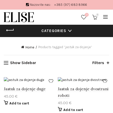
Nazovite nas:
+385 (97) 683 8966
0
0
CATEGORIES
Products tagged “jastuk za dojenje”
Home
Show Sidebar
Filters
Jastuk za dojenje duge
Jastuk za dojenje dvostrani
roboti
45.00
€
45.00
€
Add to cart
Add to cart