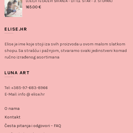
DJEČJI TEČAJEVI ŠIVANJA - LITTLE STAR - 3. STUPANJ
165.00
€
ELISE.HR
Elise je ime koje stoji iza svih proizvoda u ovom malom slatkom
shopu. Sa strašću i pažnjom, stvaramo svaki jedinstveni komad
ručno izrađenog asortimana
LUNA ART
Tel: +385-97-683-8966
E-Mail: info @ elise.hr
O nama
Kontakt
Česta pitanja i odgovori – FAQ