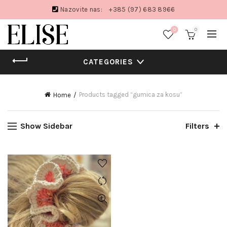
Nazovite nas:
+385 (97) 683 8966
0
0
CATEGORIES
Products tagged “gumica za kosu”
Home
Show Sidebar
Filters