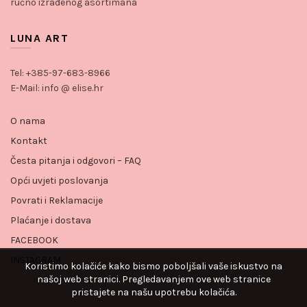
ručno izrađenog asortimana
LUNA ART
Tel: +385-97-683-8966
E-Mail: info @ elise.hr
O nama
Kontakt
Česta pitanja i odgovori – FAQ
Opći uvjeti poslovanja
Povrati i Reklamacije
Plaćanje i dostava
FACEBOOK
INSTAGRAM
Koristimo kolačiće kako bismo poboljšali vaše iskustvo na
našoj web stranici. Pregledavanjem ove web stranice
pristajete na našu upotrebu kolačića.