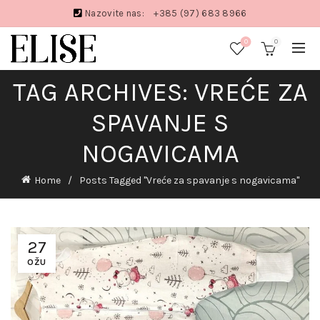
Nazovite nas:
+385 (97) 683 8966
0
0
TAG ARCHIVES: VREĆE ZA
SPAVANJE S
NOGAVICAMA
Home
Posts Tagged "Vreće za spavanje s nogavicama"
27
OŽU