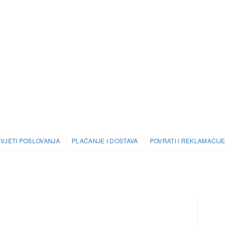
UVJETI POSLOVANJA
PLAĆANJE I DOSTAVA
POVRATI I REKLAMACIJE