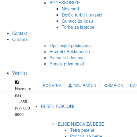
ACCESSORIZE
Neseseri
Dječje torbe i ruksaci
Gumice za kosu
Torbe za laptope
Kontakt
O nama
Opći uvjeti poslovanja
Povrati i Reklamacije
Plaćanje i dostava
Pravila privatnosti
Wishlist
POČETNA
MOJ RAČUN
KOŠARICA
DAN
Nazovite
nas:
+385
BEBE I POKLONI
(97) 683
8966
ELISE NJEGA ZA BEBE
Tetra pelene
Pončosi za bebe