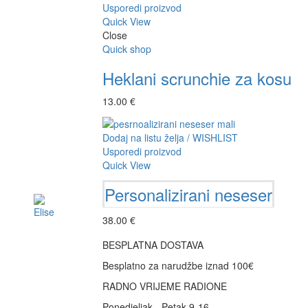
Usporedi proizvod
Quick View
Close
Quick shop
Heklani scrunchie za kosu
13.00
€
Dodaj na listu želja / WISHLIST
Usporedi proizvod
Quick View
Personalizirani neseser
38.00
€
Add to cart
BESPLATNA DOSTAVA
Besplatno za narudžbe iznad 100€
RADNO VRIJEME RADIONE
Ponedjeljak - Petak 9-16