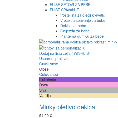
ELISE SETOVI ZA BEBE
ELISE SPAVANJE
Posteljina za dječji krevetić
Vreće za spavanje za bebe
Dekice za bebe
Gnijezda za bebe
Plahte na gumicu za bebe
Dodaj na listu želja / WISHLIST
Usporedi proizvod
Quick View
Close
Quick shop
Ljubičasta
Roza
Siva
Vanilija
Minky pletivo dekica
54.00
€