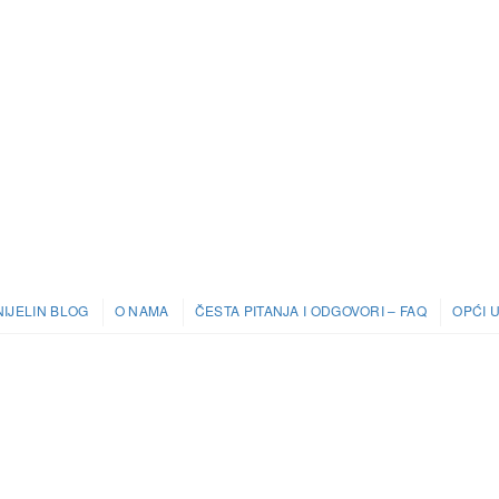
IJELIN BLOG
O NAMA
ČESTA PITANJA I ODGOVORI – FAQ
OPĆI 