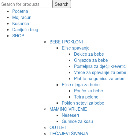
Search
Search
for:
Početna
Moj račun
Košarica
Danijelin blog
SHOP
BEBE I POKLONI
Elise spavanje
Dekice za bebe
Gnijezda za bebe
Posteljina za dječji krevetić
Vreće za spavanje za bebe
Plahte na gumicu za bebe
Elise njega za bebe
Pončo za bebe
Tetra pelene
Poklon setovi za bebe
MAMINO VRIJEME
Neseseri
Gumice za kosu
OUTLET
TEČAJEVI ŠIVANJA