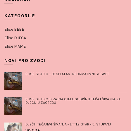
KATEGORIJE
ELISE BABY
Elise BEBE
WORKSHOP
Elise DJECA
–
AUTORSKI
Elise MAME
KONCEPT
STVARANJA
POKLONA S
NOVI PROIZVODI
DUŠOM
6. siječnja
2026.
No
ELISE STUDIO - BESPLATAN INFORMATIVNI SUSRET
Comments
ELISE STUDIO DIZAJNA CJELOGODIŠNJI TEČAJ ŠIVANJA ZA
DJECU U ZAGREBU
DJEČJI TEČAJEVI ŠIVANJA - LITTLE STAR - 3. STUPANJ
165.00
€