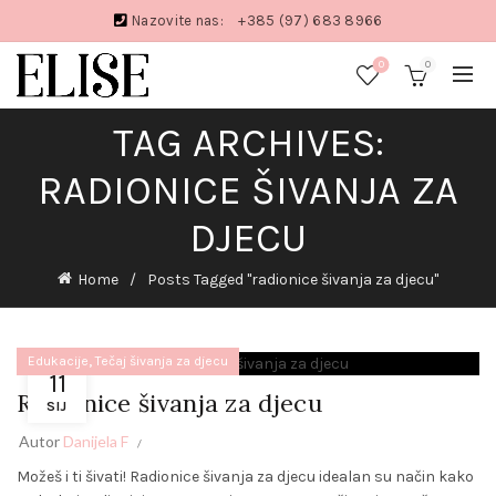
Nazovite nas:
+385 (97) 683 8966
0
0
TAG ARCHIVES:
RADIONICE ŠIVANJA ZA
DJECU
Home
Posts Tagged "radionice šivanja za djecu"
,
Edukacije
Tečaj šivanja za djecu
11
Radionice šivanja za djecu
SIJ
Autor
Danijela F
Možeš i ti šivati! Radionice šivanja za djecu idealan su način kako