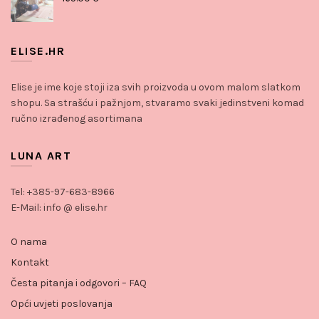
ELISE.HR
Elise je ime koje stoji iza svih proizvoda u ovom malom slatkom
shopu. Sa strašću i pažnjom, stvaramo svaki jedinstveni komad
ručno izrađenog asortimana
LUNA ART
Tel: +385-97-683-8966
E-Mail: info @ elise.hr
O nama
Kontakt
Česta pitanja i odgovori – FAQ
Opći uvjeti poslovanja