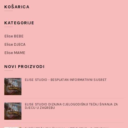
KOŠARICA
KATEGORIJE
ELISE BABY
WORKSHOP
Elise BEBE
–
AUTORSKI
Elise DJECA
KONCEPT
STVARANJA
Elise MAME
POKLONA S
DUŠOM
NOVI PROIZVODI
6. siječnja
2026.
No
Comments
ELISE STUDIO - BESPLATAN INFORMATIVNI SUSRET
ELISE STUDIO DIZAJNA CJELOGODIŠNJI TEČAJ ŠIVANJA ZA
DJECU U ZAGREBU