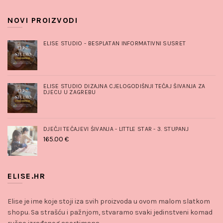
NOVI PROIZVODI
ELISE STUDIO - BESPLATAN INFORMATIVNI SUSRET
ELISE STUDIO DIZAJNA CJELOGODIŠNJI TEČAJ ŠIVANJA ZA
DJECU U ZAGREBU
DJEČJI TEČAJEVI ŠIVANJA - LITTLE STAR - 3. STUPANJ
165.00
€
ELISE.HR
Elise je ime koje stoji iza svih proizvoda u ovom malom slatkom
shopu. Sa strašću i pažnjom, stvaramo svaki jedinstveni komad