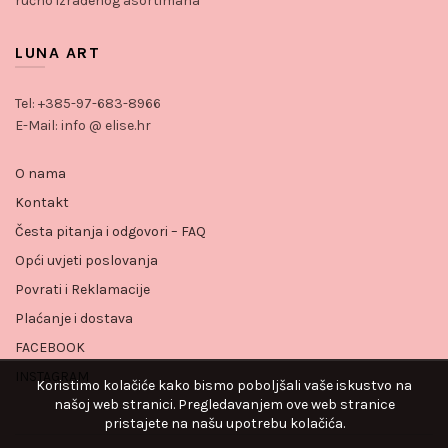
ručno izrađenog asortimana
LUNA ART
Tel: +385-97-683-8966
E-Mail: info @ elise.hr
O nama
Kontakt
Česta pitanja i odgovori – FAQ
Opći uvjeti poslovanja
Povrati i Reklamacije
Plaćanje i dostava
FACEBOOK
INSTAGRAM
Koristimo kolačiće kako bismo poboljšali vaše iskustvo na
našoj web stranici. Pregledavanjem ove web stranice
pristajete na našu upotrebu kolačića.