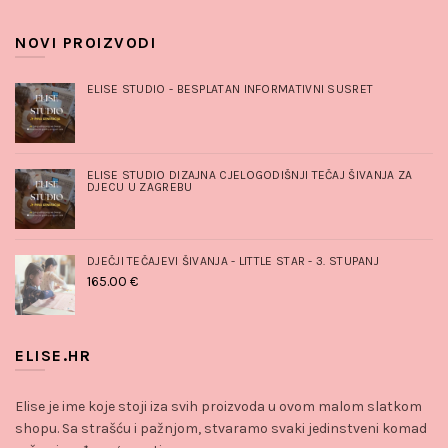
NOVI PROIZVODI
ELISE STUDIO - BESPLATAN INFORMATIVNI SUSRET
ELISE STUDIO DIZAJNA CJELOGODIŠNJI TEČAJ ŠIVANJA ZA
DJECU U ZAGREBU
DJEČJI TEČAJEVI ŠIVANJA - LITTLE STAR - 3. STUPANJ
165.00
€
ELISE.HR
Elise je ime koje stoji iza svih proizvoda u ovom malom slatkom
shopu. Sa strašću i pažnjom, stvaramo svaki jedinstveni komad