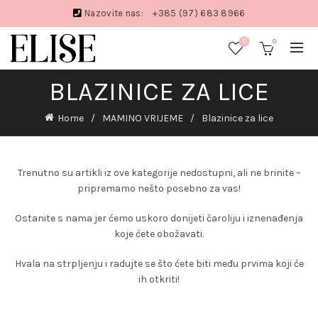
Nazovite nas:
+385 (97) 683 8966
0
0
BLAZINICE ZA LICE
Home
MAMINO VRIJEME
Blazinice za lice
Trenutno su artikli iz ove kategorije nedostupni, ali ne brinite –
pripremamo nešto posebno za vas!
Ostanite s nama jer ćemo uskoro donijeti čaroliju i iznenađenja
koje ćete obožavati.
Hvala na strpljenju i radujte se što ćete biti među prvima koji će
ih otkriti!