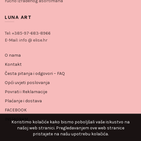
ručno izrađenog asortimana
LUNA ART
Tel: +385-97-683-8966
E-Mail: info @ elise.hr
O nama
Kontakt
Česta pitanja i odgovori – FAQ
Opći uvjeti poslovanja
Povrati i Reklamacije
Plaćanje i dostava
FACEBOOK
INSTAGRAM
Koristimo kolačiće kako bismo poboljšali vaše iskustvo na
našoj web stranici. Pregledavanjem ove web stranice
pristajete na našu upotrebu kolačića.