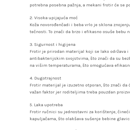
potrebna posebna pažnja, a mekani frotir će se p
2. Visoka upijajuća moć
Koža novorođenčadi i beba vrlo je sklona znojenju 
tečnosti. To znači da brzo i efikasno osuše bebu n
3. Sigurnost i higijena
Frotir je prirodan materijal koji se lako održava 
antibakterijskim svojstvima, što znači da su bezbr
na višim temperaturama, što omogućava efikasno 
4. Dugotrajnost
Frotir materijal je izuzetno otporan, što znači da 
važan faktor jer roditeljima treba pouzdan proiz
5. Laka upotreba
Frotir ručnici su jednostavni za korištenje, čineć
kapuljačama, što olakšava sušenje bebine glavice