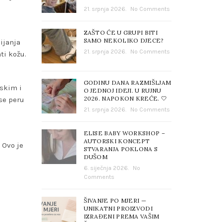
21. srpnja 2026.
No Comments
ZAŠTO ĆE U GRUPI BITI
SAMO NEKOLIKO DJECE?
ijanja
21. srpnja 2026.
No Comments
ti kožu.
GODINU DANA RAZMIŠLJAM
jskim i
O JEDNOJ IDEJI. U RUJNU
2026. NAPOKON KREĆE. 🤍
 se peru
21. srpnja 2026.
No Comments
ELISE BABY WORKSHOP –
AUTORSKI KONCEPT
 Ovo je
STVARANJA POKLONA S
DUŠOM
6. siječnja 2026.
No
Comments
ŠIVANJE PO MJERI —
UNIKATNI PROIZVODI
IZRAĐENI PREMA VAŠIM