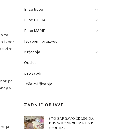
Elise bebe
Elise DJECA
Elise MAME
da za
Izdvojeni proizvodi
n izbor
sa svim
Krštenja
Outlet
proizvodi
znat po
Tečajevi šivanja
 mnogo
ZADNJE OBJAVE
ŠTO ZAPRAVO ŽELIM DA
DJECA PONESU IZ ELISE
bi je
STUDIJA?