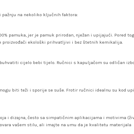
ti pažnju na nekoliko ključnih faktora:
100% pamuka, jer je pamuk prirodan, nježan i upijajući. Pored tog
e proizvođači ekološki prihvatljivi i bez štetnih kemikalija.
uhvatiti cijelo bebi tijelo. Ručnici s kapuljačom su odličan izbo
ogu biti teži i sporije se suše. Frotir ručnici idealnu su kod upi
oja i dizajna, često sa simpatičnim aplikacijama i motivima (živ
govara vašem stilu, ali imajte na umu da je kvalitetu materijala