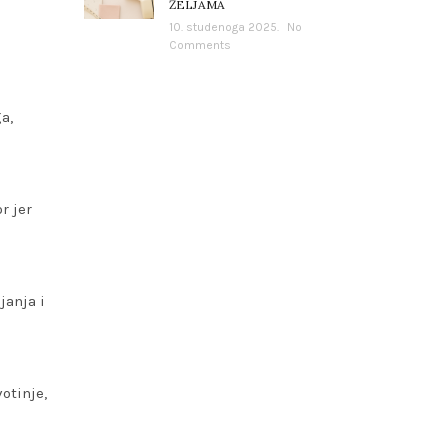
ŽELJAMA
10. studenoga 2025.
No
Comments
a,
r jer
janja i
otinje,