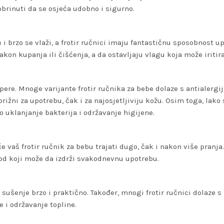
obrinuti da se osjeća udobno i sigurno.
i brzo se vlaži, a frotir ručnici imaju fantastičnu sposobnost up
akon kupanja ili čišćenja, a da ostavljaju vlagu koja može iritira
i pere. Mnoge varijante frotir ručnika za bebe dolaze s antialergi
ižni za upotrebu, čak i za najosjetljiviju kožu. Osim toga, lako
uklanjanje bakterija i održavanje higijene.
će vaš frotir ručnik za bebu trajati dugo, čak i nakon više pranja.
vod koji može da izdrži svakodnevnu upotrebu.
i sušenje brzo i praktično. Također, mnogi frotir ručnici dolaze s
 i održavanje topline.