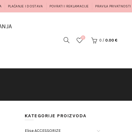
A
PLAĆANJE I DOSTAVA
POVRATI I REKLAMACIJE
PRAVILA PRIVATNOSTI
ANJA
0
0
/
0.00
€
KATEGORIJE PROIZVODA
Elise ACCESSORIZE