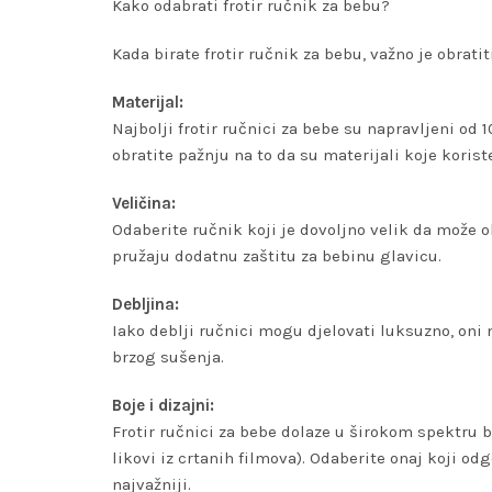
Kako odabrati frotir ručnik za bebu?
Kada birate frotir ručnik za bebu, važno je obrati
Materijal:
Najbolji frotir ručnici za bebe su napravljeni od 
obratite pažnju na to da su materijali koje korist
Veličina:
Odaberite ručnik koji je dovoljno velik da može ob
pružaju dodatnu zaštitu za bebinu glavicu.
Debljina:
Iako deblji ručnici mogu djelovati luksuzno, oni m
brzog sušenja.
Boje i dizajni:
Frotir ručnici za bebe dolaze u širokom spektru b
likovi iz crtanih filmova). Odaberite onaj koji od
najvažniji.