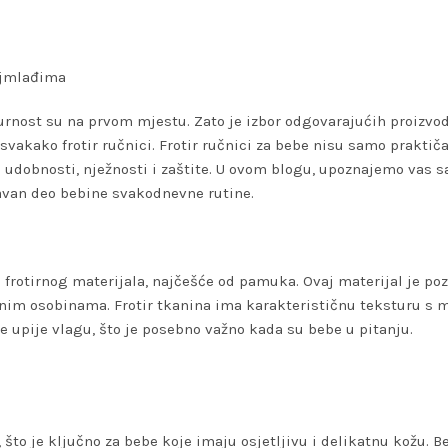
najmlađima
urnost su na prvom mjestu. Zato je izbor odgovarajućih proizvo
vakako frotir ručnici. Frotir ručnici za bebe nisu samo praktiča
l udobnosti, nježnosti i zaštite. U ovom blogu, upoznajemo vas 
tavan deo bebine svakodnevne rutine.
od frotirnog materijala, najčešće od pamuka. Ovaj materijal je po
ajnim osobinama. Frotir tkanina ima karakterističnu teksturu s
e upije vlagu, što je posebno važno kada su bebe u pitanju.
 što je ključno za bebe koje imaju osjetljivu i delikatnu kožu. Be