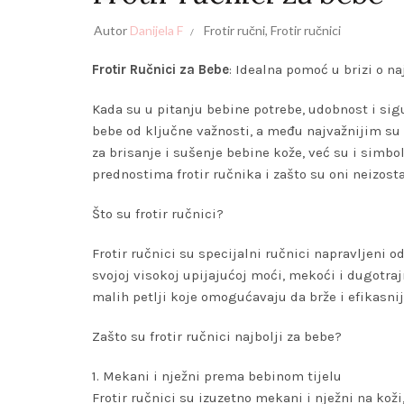
Autor
Danijela F
Frotir ručni
,
Frotir ručnici
Frotir Ručnici za Bebe
: Idealna pomoć u brizi o 
Kada su u pitanju bebine potrebe, udobnost i sig
bebe od ključne važnosti, a među najvažnijim su s
za brisanje i sušenje bebine kože, već su i simbo
prednostima frotir ručnika i zašto su oni neizos
Što su frotir ručnici?
Frotir ručnici su specijalni ručnici napravljeni 
svojoj visokoj upijajućoj moći, mekoći i dugotr
malih petlji koje omogućavaju da brže i efikasnij
Zašto su frotir ručnici najbolji za bebe?
1. Mekani i nježni prema bebinom tijelu
Frotir ručnici su izuzetno mekani i nježni na koži,