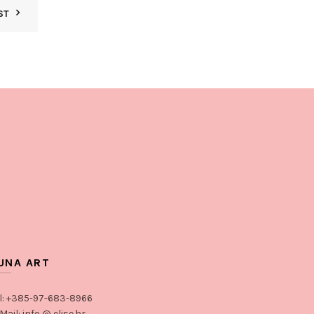
ST
UNA ART
l: +385-97-683-8966
Mail: info @ elise.hr