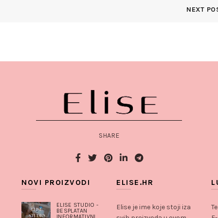
NEXT PO
SHARE
NOVI PROIZVODI
ELISE.HR
L
ELISE STUDIO -
Elise je ime koje stoji iza
Te
BESPLATAN
INFORMATIVNI
svih proizvoda u ovom
E-