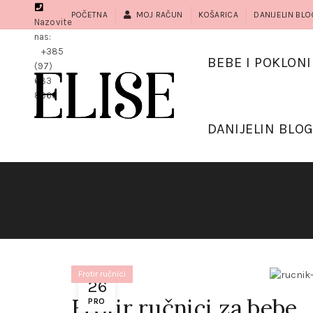
POČETNA
MOJ RAČUN
KOŠARICA
DANIJELIN BLO
Nazovite
nas:
+385
BEBE I POKLONI
(97)
683
8966
DANIJELIN BLO
Frotir ručnici
26
Frotir ručnici za bebe
PRO