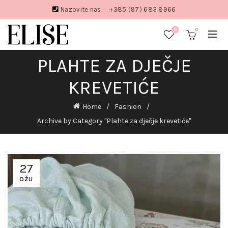
Nazovite nas:
+385 (97) 683 8966
0
0
PLAHTE ZA DJEČJE
KREVETIĆE
Home
Fashion
Archive by Category "Plahte za dječje krevetiće"
27
OŽU