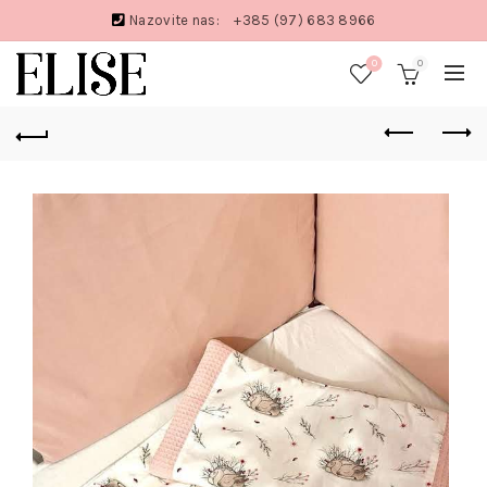
Nazovite nas:
+385 (97) 683 8966
0
0