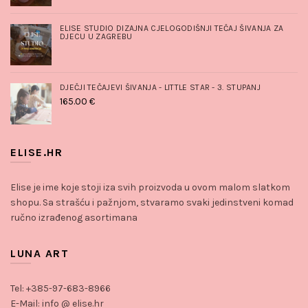
ELISE STUDIO DIZAJNA CJELOGODIŠNJI TEČAJ ŠIVANJA ZA
DJECU U ZAGREBU
DJEČJI TEČAJEVI ŠIVANJA - LITTLE STAR - 3. STUPANJ
165.00
€
ELISE.HR
Elise je ime koje stoji iza svih proizvoda u ovom malom slatkom
shopu. Sa strašću i pažnjom, stvaramo svaki jedinstveni komad
ručno izrađenog asortimana
LUNA ART
Tel: +385-97-683-8966
E-Mail: info @ elise.hr