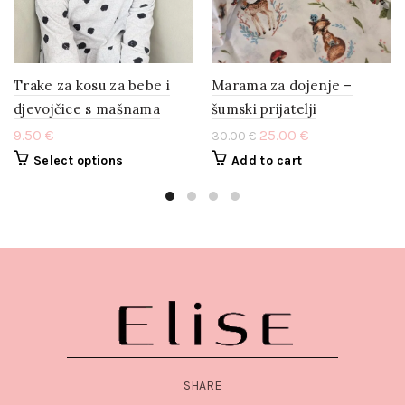
Trake za kosu za bebe i
Marama za dojenje –
djevojčice s mašnama
šumski prijatelji
9.50
€
25.00
€
30.00
€
Select options
Add to cart
SHARE