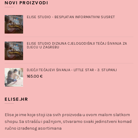
NOVI PROIZVODI
ELISE STUDIO - BESPLATAN INFORMATIVNI SUSRET
ELISE STUDIO DIZAJNA CJELOGODIŠNJI TEČAJ ŠIVANJA ZA
DJECU U ZAGREBU
DJEČJI TEČAJEVI ŠIVANJA - LITTLE STAR - 3. STUPANJ
165.00
€
ELISE.HR
Elise je ime koje stoji iza svih proizvoda u ovom malom slatkom
shopu. Sa strašću i pažnjom, stvaramo svaki jedinstveni komad
ručno izrađenog asortimana