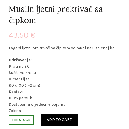
Muslin ljetni prekrivač sa
čipkom
43.50
€
Lagani ljetni prekrivač sa čipkom od muslina u zelenoj boji.
Održavanje:
Prati na 30
Sušiti na zraku
Dimenzije:
80 x 100 (+-2 cm)
Sastav:
100% pamuk
Dostupan u sljedećim bojama
Zelena
ADD TO CART
1 IN STOCK