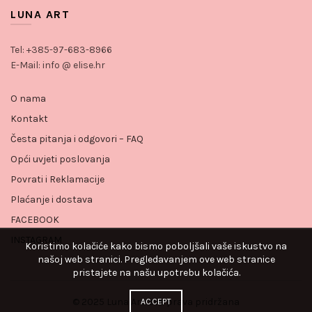
LUNA ART
Tel: +385-97-683-8966
E-Mail: info @ elise.hr
O nama
Kontakt
Česta pitanja i odgovori – FAQ
Opći uvjeti poslovanja
Povrati i Reklamacije
Plaćanje i dostava
FACEBOOK
INSTAGRAM
Koristimo kolačiće kako bismo poboljšali vaše iskustvo na
našoj web stranici. Pregledavanjem ove web stranice
pristajete na našu upotrebu kolačića.
© 2025 Luna Art. sva prava pridržana
ACCEPT