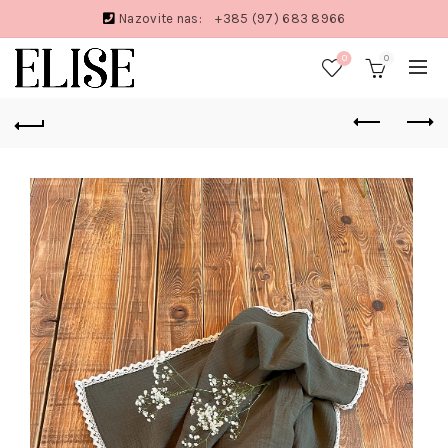
Nazovite nas:
+385 (97) 683 8966
0
0