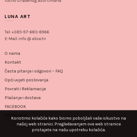
ručno izrađenog asortimana
LUNA ART
Tel: +385-97-683-8966
E-Mail: info @ elise.hr
O nama
Kontakt
Česta pitanja i odgovori – FAQ
Opći uvjeti poslovanja
Povrati i Reklamacije
Plaćanje i dostava
FACEBOOK
INSTAGRAM
Koristimo kolačiće kako bismo poboljšali vaše iskustvo na
našoj web stranici. Pregledavanjem ove web stranice
pristajete na našu upotrebu kolačića.