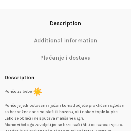
Description
Additional information
Plaćanje i dostava
Description
Pončo za bebe
Pončo je jednostavan i nježan komad odjeće praktičan i ugodan
za bezbrižne dane na plaži ili bazenu, ali i nakon tople kupke.
Lako se oblači i ne sputava mališane u igri.
Mame vi čete ga zavoljeti jer se brzo suši i štiti od sunca i vjetra.