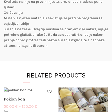
Kvaliteta nam je na prvom mjestu, prezicnost izrade sa puno
ljubavi.
Održavanje:
Muslin je nježan materijal i savjetuje se prati na programu za
osjetljivo rublje.
Sušenje na zraku. Ovaj tip muslina se pranjem više nabire, nije ga
potrebno glačati, ali ako želite da se opet raširi, onda je nakon
pranja dobro protresite ili nakon sušenja izglačajte s naopake
strane, na lagano ili parom.
RELATED PRODUCTS
Poklon bon
50.00
€
–
150.00
€