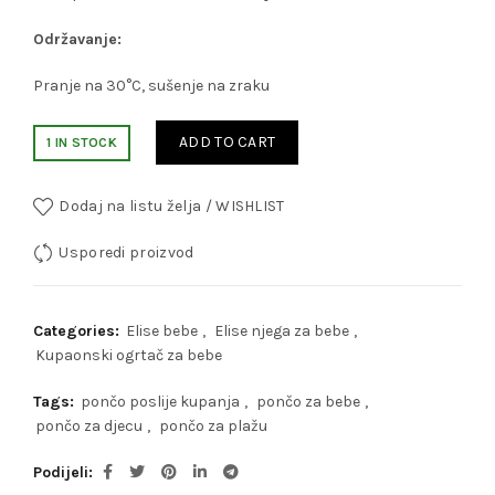
Održavanje:
Pranje na 30°C, sušenje na zraku
ADD TO CART
1 IN STOCK
Dodaj na listu želja / WISHLIST
Usporedi proizvod
Categories:
Elise bebe
,
Elise njega za bebe
,
Kupaonski ogrtač za bebe
Tags:
pončo poslije kupanja
,
pončo za bebe
,
pončo za djecu
,
pončo za plažu
Podijeli