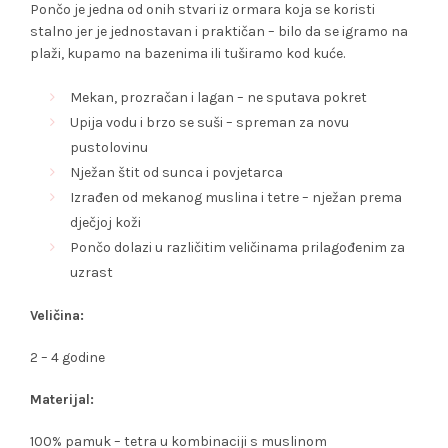
Pončo je jedna od onih stvari iz ormara koja se koristi
stalno jer je jednostavan i praktičan – bilo da se igramo na
plaži, kupamo na bazenima ili tuširamo kod kuće.
Mekan, prozračan i lagan – ne sputava pokret
Upija vodu i brzo se suši – spreman za novu
pustolovinu
Nježan štit od sunca i povjetarca
Izrađen od mekanog muslina i tetre – nježan prema
dječjoj koži
Pončo dolazi u različitim veličinama prilagođenim za
uzrast
Veličina:
2 – 4 godine
Materijal:
100% pamuk – tetra u kombinaciji s muslinom