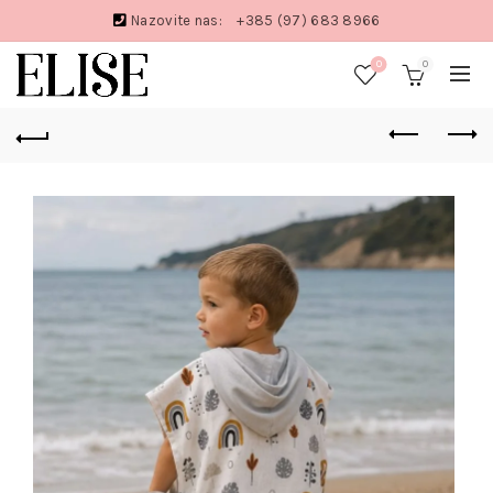
Nazovite nas:
+385 (97) 683 8966
0
0