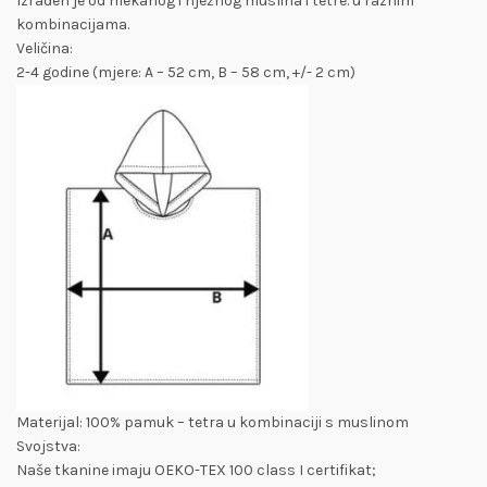
Izrađen je od mekanog i nježnog muslina i tetre. u raznim
kombinacijama.
Veličina:
2-4 godine (mjere: A – 52 cm, B – 58 cm, +/- 2 cm)
Materijal: 100% pamuk – tetra u kombinaciji s muslinom
Svojstva:
Naše tkanine imaju OEKO-TEX 100 class I certifikat;