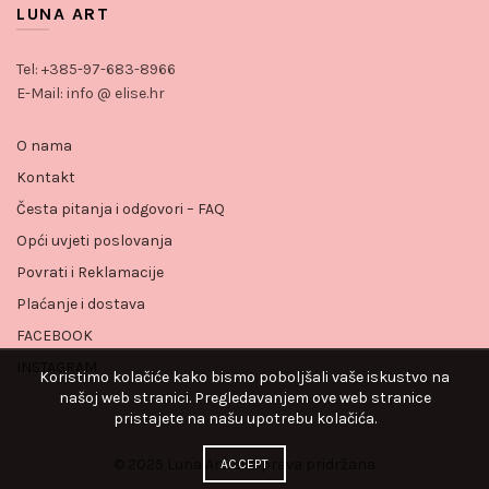
LUNA ART
Tel: +385-97-683-8966
E-Mail: info @ elise.hr
O nama
Kontakt
Česta pitanja i odgovori – FAQ
Opći uvjeti poslovanja
Povrati i Reklamacije
Plaćanje i dostava
FACEBOOK
INSTAGRAM
Koristimo kolačiće kako bismo poboljšali vaše iskustvo na
našoj web stranici. Pregledavanjem ove web stranice
pristajete na našu upotrebu kolačića.
© 2025 Luna Art. sva prava pridržana
ACCEPT