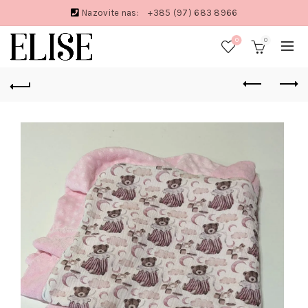
Nazovite nas:
+385 (97) 683 8966
0
0