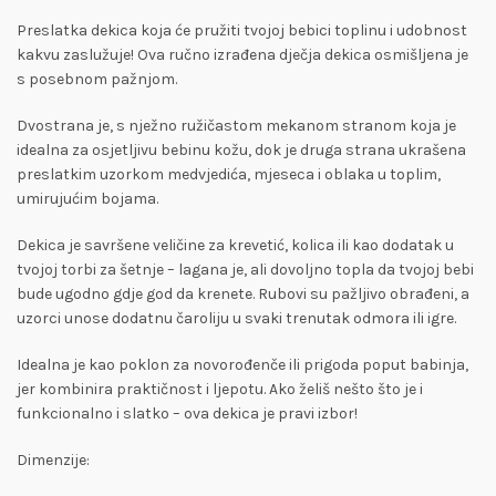
Preslatka dekica koja će pružiti tvojoj bebici toplinu i udobnost
kakvu zaslužuje! Ova ručno izrađena dječja dekica osmišljena je
s posebnom pažnjom.
Dvostrana je, s nježno ružičastom mekanom stranom koja je
idealna za osjetljivu bebinu kožu, dok je druga strana ukrašena
preslatkim uzorkom medvjedića, mjeseca i oblaka u toplim,
umirujućim bojama.
Dekica je savršene veličine za krevetić, kolica ili kao dodatak u
tvojoj torbi za šetnje – lagana je, ali dovoljno topla da tvojoj bebi
bude ugodno gdje god da krenete. Rubovi su pažljivo obrađeni, a
uzorci unose dodatnu čaroliju u svaki trenutak odmora ili igre.
Idealna je kao poklon za novorođenče ili prigoda poput babinja,
jer kombinira praktičnost i ljepotu. Ako želiš nešto što je i
funkcionalno i slatko – ova dekica je pravi izbor!
Dimenzije: