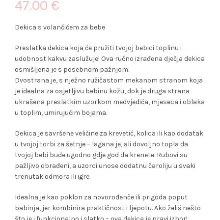
47.00
€
Dekica s volančićem za bebe
Preslatka dekica koja će pružiti tvojoj bebici toplinu i
udobnost kakvu zaslužuje! Ova ručno izrađena dječja dekica
osmišljena je s posebnom pažnjom.
Dvostrana je, s nježno ružičastom mekanom stranom koja
je idealna za osjetljivu bebinu kožu, dok je druga strana
ukrašena preslatkim uzorkom medvjedića, mjeseca i oblaka
u toplim, umirujućim bojama.
Dekica je savršene veličine za krevetić, kolica ili kao dodatak
u tvojoj torbi za šetnje – lagana je, ali dovoljno topla da
tvojoj bebi bude ugodno gdje god da krenete. Rubovi su
pažljivo obrađeni, a uzorci unose dodatnu čaroliju u svaki
trenutak odmora ili igre.
Idealna je kao poklon za novorođenče ili prigoda poput
babinja, jer kombinira praktičnost i ljepotu. Ako želiš nešto
što je i funkcionalno i slatko – ova dekica je pravi izbor!