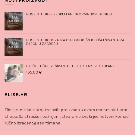
NOVI PROIZVODI
ELISE STUDIO - BESPLATAN INFORMATIVNI SUSRET
ELISE STUDIO DIZAJNA CJELOGODIŠNJI TEČAJ ŠIVANJA ZA
DJECU U ZAGREBU
DJEČJI TEČAJEVI ŠIVANJA - LITTLE STAR - 3. STUPANJ
165.00
€
ELISE.HR
Elise je ime koje stoji iza svih proizvoda u ovom malom slatkom
shopu. Sa strašću i pažnjom, stvaramo svaki jedinstveni komad
ručno izrađenog asortimana