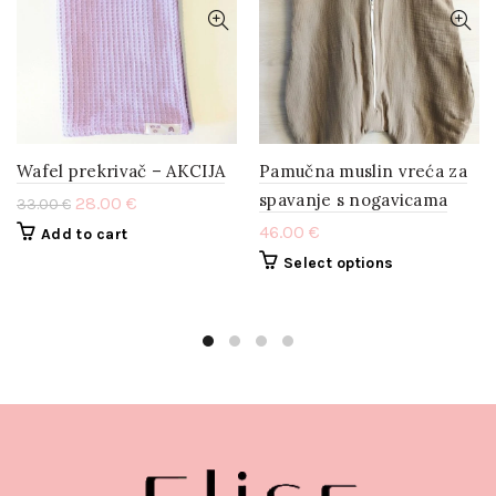
Wafel prekrivač – AKCIJA
Pamučna muslin vreća za
spavanje s nogavicama
28.00
€
33.00
€
46.00
€
Add to cart
Select options