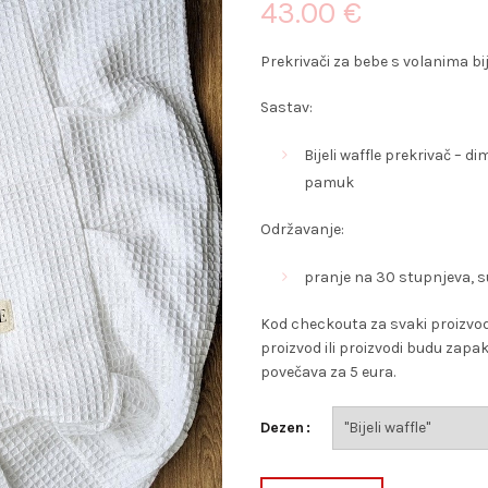
43.00
€
Prekrivači za bebe s volanima bij
Sastav:
Bijeli waffle prekrivač – d
pamuk
Održavanje:
pranje na 30 stupnjeva, s
Kod checkouta za svaki proizvod 
proizvod ili proizvodi budu zapak
povečava za 5 eura.
Dezen