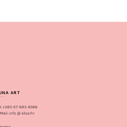
UNA ART
l: +385-97-683-8966
Mail: info @ elise.hr
 nama