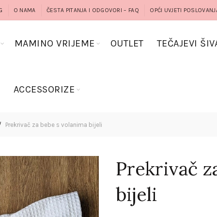
G
O NAMA
ČESTA PITANJA I ODGOVORI – FAQ
OPĆI UVJETI POSLOVANJ
MAMINO VRIJEME
OUTLET
TEČAJEVI ŠIV
G
ACCESSORIZE
Prekrivač za bebe s volanima bijeli
Prekrivač z
bijeli