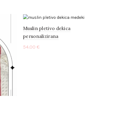
Muslin pletivo dekica
personalizirana
54.00
€
Select options
Set za dječ
navlaka za 
jastuk i po
Read mo