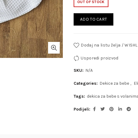
OUT OF STOCK
ADD TO CART
Dodaj na listu želja / WISHL
Usporedi proizvod
SKU:
N/A
Categories:
Dekice za bebe
,
El
Tags:
dekica za bebe s volanim
Podijeli