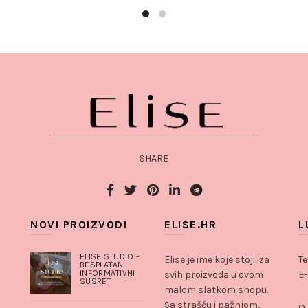
SHARE
NOVI PROIZVODI
ELISE.HR
L
ELISE STUDIO -
Elise je ime koje stoji iza
Te
BESPLATAN
INFORMATIVNI
svih proizvoda u ovom
E-
SUSRET
malom slatkom shopu.
Sa strašću i pažnjom,
O