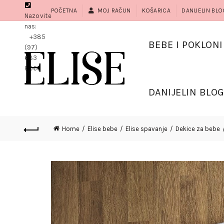
POČETNA
MOJ RAČUN
KOŠARICA
DANIJELIN BLO
Nazovite
nas:
+385
BEBE I POKLONI
(97)
683
8966
DANIJELIN BLO
Home
Elise bebe
Elise spavanje
Dekice za bebe