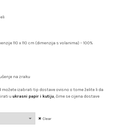
eli
imenzije 110 x 110 cm (dimenzija s volanima) – 100%
ušenje na zraku
možete izabrati tip dostave ovisno o tome želite li da
irati u
ukrasni papir i kutij
u
, čime se cijena dostave
Clear