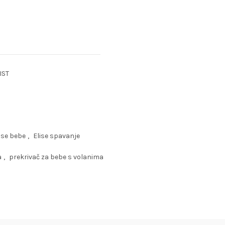
IST
ise bebe
,
Elise spavanje
a
,
prekrivač za bebe s volanima