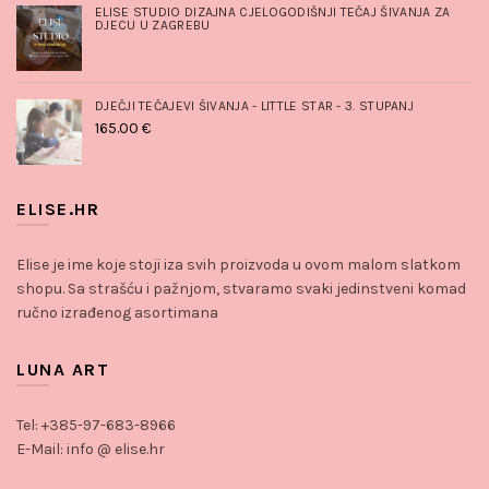
ELISE STUDIO DIZAJNA CJELOGODIŠNJI TEČAJ ŠIVANJA ZA
DJECU U ZAGREBU
DJEČJI TEČAJEVI ŠIVANJA - LITTLE STAR - 3. STUPANJ
165.00
€
ELISE.HR
Elise je ime koje stoji iza svih proizvoda u ovom malom slatkom
shopu. Sa strašću i pažnjom, stvaramo svaki jedinstveni komad
ručno izrađenog asortimana
LUNA ART
Tel: +385-97-683-8966
E-Mail: info @ elise.hr