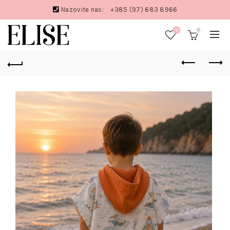
Nazovite nas:
+385 (97) 683 8966
0
0