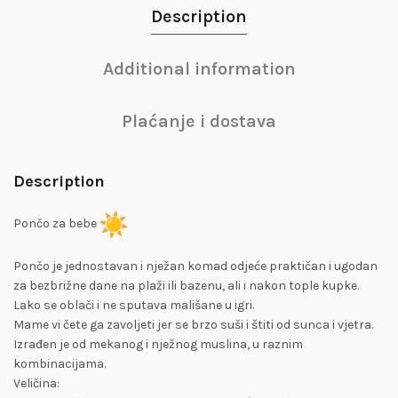
Description
Additional information
Plaćanje i dostava
Description
Pončo za bebe
Pončo je jednostavan i nježan komad odjeće praktičan i ugodan
za bezbrižne dane na plaži ili bazenu, ali i nakon tople kupke.
Lako se oblači i ne sputava mališane u igri.
Mame vi čete ga zavoljeti jer se brzo suši i štiti od sunca i vjetra.
Izrađen je od mekanog i nježnog muslina, u raznim
kombinacijama.
Veličina: