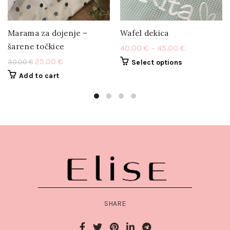
Marama za dojenje –
Wafel dekica
šarene točkice
40.00
€
–
45.00
€
25.00
€
30.00
€
Select options
Add to cart
SHARE