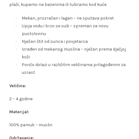
plaži, kupamo na bazenima ili tuširamo kod kuće.
Mekan, prozračan i lagan – ne sputava pokret
Upija vodu i brzo se suši – spreman za novu
pustolovinu
Nježan štit od sunca i povjetarca
Izrađen od mekanog muslina – nježan prema dječjoj
koži
Pončo dolazi u različitim veličinama prilagođenim za
uzrast
Veličina:
2 – 4 godine
Materijal:
100% pamuk – muslin
Održavanje: