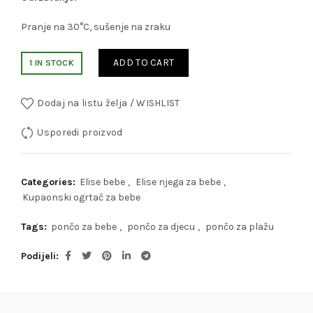
Pranje na 30°C, sušenje na zraku
ADD TO CART
1 IN STOCK
Dodaj na listu želja / WISHLIST
Usporedi proizvod
Categories:
Elise bebe
,
Elise njega za bebe
,
Kupaonski ogrtač za bebe
Tags:
pončo za bebe
,
pončo za djecu
,
pončo za plažu
Podijeli