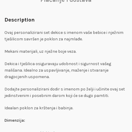
Description
Ovaj personalizirani set dekice s imenom vaše bebice i nježnim
tješilicom savršen je poklon za najmlađe.
Mekani materijali, uz nježne boje veza.
Dekica i tješilica osiguravaju udobnost i sigurnost vašeg
mališana. Idealno za uspavljivanje, maženje i stvaranje
dragocjenih uspomena.
Dodajte personalizirani dodir s imenom po želji i učinite ovaj set
jedinstvenim i posebnim darom koji će se dugo pamtiti.
Idealan poklon za krštenja i babinje.
Dimenzija: