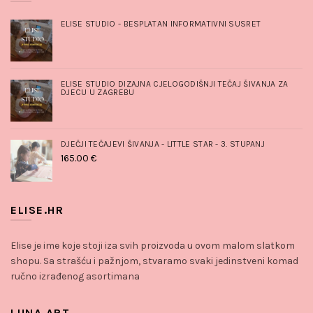
ELISE STUDIO - BESPLATAN INFORMATIVNI SUSRET
ELISE STUDIO DIZAJNA CJELOGODIŠNJI TEČAJ ŠIVANJA ZA
DJECU U ZAGREBU
DJEČJI TEČAJEVI ŠIVANJA - LITTLE STAR - 3. STUPANJ
165.00
€
ELISE.HR
Elise je ime koje stoji iza svih proizvoda u ovom malom slatkom
shopu. Sa strašću i pažnjom, stvaramo svaki jedinstveni komad
ručno izrađenog asortimana
LUNA ART