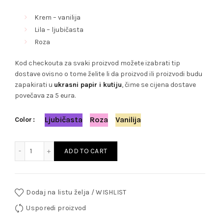
Krem – vanilija
Lila – ljubičasta
Roza
Kod checkouta za svaki proizvod možete izabrati tip
dostave ovisno o tome želite li da proizvod ili proizvodi budu
zapakirati u
ukrasni papir i kutiju
, čime se cijena dostave
povečava za 5 eura.
Ljubičasta
Roza
Vanilija
Color
Personalizirana dekica i tješilica - set quantity
ADD TO CART
Dodaj na listu želja / WISHLIST
Usporedi proizvod