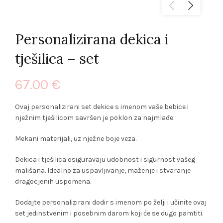
Personalizirana dekica i
tješilica – set
67.00
€
Ovaj personalizirani set dekice s imenom vaše bebice i
nježnim tješilicom savršen je poklon za najmlađe.
Mekani materijali, uz nježne boje veza.
Dekica i tješilica osiguravaju udobnost i sigurnost vašeg
mališana. Idealno za uspavljivanje, maženje i stvaranje
dragocjenih uspomena.
Dodajte personalizirani dodir s imenom po želji i učinite ovaj
set jedinstvenim i posebnim darom koji će se dugo pamtiti.