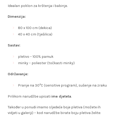
Idealan poklon za krštenja i babinje.
Dimenzija:
80 x 100 cm (dekica)
40 x 40 cm (tješilica)
Sastav:
pletivo – 100% pamuk
minky – poliester (točkasti minky)
Održavanje:
Pranje na 30°C (sensitive program), sušenje na zraku
Prilikom narudžbe upisati
ime djeteta
.
Također u ponudi imamo sljedeće boje pletiva (možete ih
vidjeti u galeriji) – kod narudžbe birate boju pletiva želite: