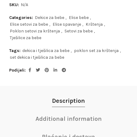
SKU:
N/A
Categories:
Dekice za bebe
,
Elise bebe
,
Elise setovi za bebe
,
Elise spavanje
,
Krštenja
,
Poklon setovi za krštenja
,
Setovi za bebe
,
Tješilice za bebe
Tags:
dekica i tješilica za bebe
,
poklon set za krštenja
,
set dekica i tješilica za bebe
Podijeli
Description
Additional information
Plaćanje i dostava