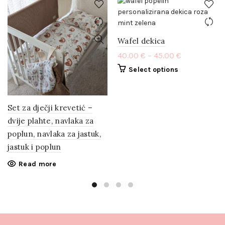
Wafel dekica
40.00
€
–
45.00
€
Select options
Set za dječji krevetić –
dvije plahte, navlaka za
poplun, navlaka za jastuk,
jastuk i poplun
Read more