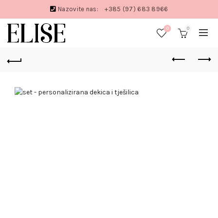
Nazovite nas:
+385 (97) 683 8966
0
0