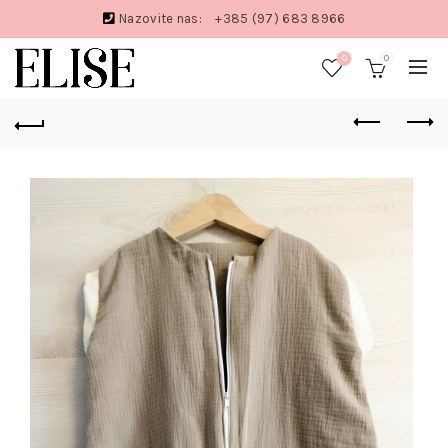
Nazovite nas:
+385 (97) 683 8966
0
0