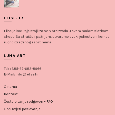
ELISE.HR
Elise je ime koje stoji iza svih proizvoda u ovom malom slatkom
shopu. Sa strašću i pažnjom, stvaramo svaki jedinstveni komad
ručno izrađenog asortimana
LUNA ART
Tel: +385-97-683-8966
E-Mail: info @ elise.hr
O nama
Kontakt
Česta pitanja i odgovori – FAQ
Opći uvjeti poslovanja