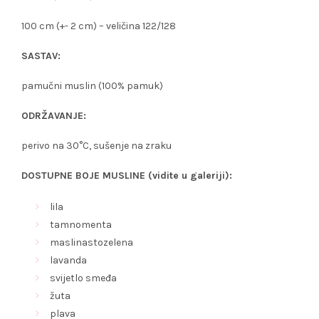
100 cm (+- 2 cm) – veličina 122/128
SASTAV:
pamučni muslin (100% pamuk)
ODRŽAVANJE:
perivo na 30°C, sušenje na zraku
DOSTUPNE BOJE MUSLINE (vidite u galeriji):
lila
tamnomenta
maslinastozelena
lavanda
svijetlo smeđa
žuta
plava