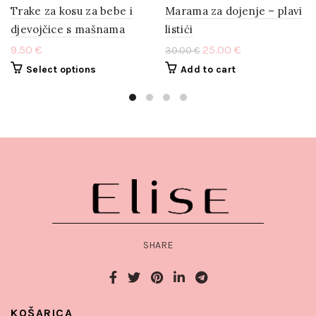
Trake za kosu za bebe i
Marama za dojenje – plavi
djevojčice s mašnama
listići
9.50
€
25.00
€
30.00
€
Select options
Add to cart
SHARE
KOŠARICA