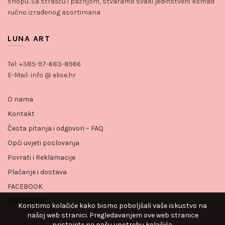
shopu. Sa strašću i pažnjom, stvaramo svaki jedinstveni komad
ručno izrađenog asortimana
LUNA ART
Tel: +385-97-683-8966
E-Mail: info @ elise.hr
O nama
Kontakt
Česta pitanja i odgovori – FAQ
Opći uvjeti poslovanja
Povrati i Reklamacije
Plaćanje i dostava
FACEBOOK
INSTAGRAM
Koristimo kolačiće kako bismo poboljšali vaše iskustvo na
našoj web stranici. Pregledavanjem ove web stranice
pristajete na našu upotrebu kolačića.